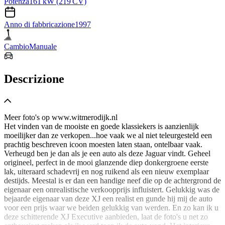
Potenza
161 kW (219 CV)
Anno di fabbricazione
1997
Cambio
Manuale
Descrizione
Meer foto's op www.witmerodijk.nl
Het vinden van de mooiste en goede klassiekers is aanzienlijk
moeilijker dan ze verkopen...hoe vaak we al niet teleurgesteld een
prachtig beschreven icoon moesten laten staan, ontelbaar vaak.
Verheugd ben je dan als je een auto als deze Jaguar vindt. Geheel
origineel, perfect in de mooi glanzende diep donkergroene eerste
lak, uiteraard schadevrij en nog ruikend als een nieuw exemplaar
destijds. Meestal is er dan een handige neef die op de achtergrond de
eigenaar een onrealistische verkoopprijs influistert. Gelukkig was de
bejaarde eigenaar van deze XJ een realist en gunde hij mij de auto
voor een prijs waar we beiden gelukkig van werden. En zo kan ik u
deze schitterende XJ Executive aanbieden, laat de foto's u net zo