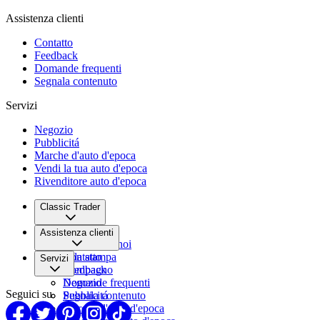
Assistenza clienti
Contatto
Feedback
Domande frequenti
Segnala contenuto
Servizi
Negozio
Pubblicitá
Marche d'auto d'epoca
Vendi la tua auto d'epoca
Rivenditore auto d'epoca
Classic Trader
Chi siamo
Assistenza clienti
Lavora con noi
Sala stampa
Contatto
Servizi
Compagno
Feedback
Domande frequenti
Negozio
Seguici su
Segnala contenuto
Pubblicitá
Marche d'auto d'epoca