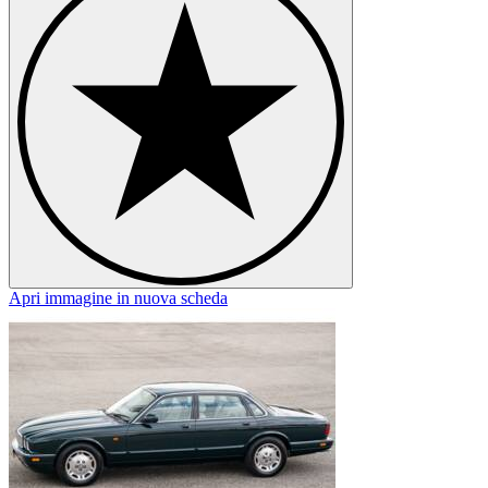
Apri immagine in nuova scheda
A