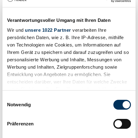
Venditore
Verantwortungsvoller Umgang mit Ihren Daten
Wir und
unsere 1022 Partner
verarbeiten Ihre
persönlichen Daten, wie z. B. Ihre IP-Adresse, mithilfe
von Technologien wie Cookies, um Informationen auf
Ihrem Gerät zu speichern und darauf zuzugreifen und so
personalisierte Werbung und Inhalte, Messungen von
Werbung und Inhalten, Zielgruppenforschung sowie
Entwicklung von Angeboten zu ermöglichen. Sie
entscheiden darüber, wer Ihre Daten für welche Zwecke
nutzt. Sie können Ihre Einwilligung jederzeit über die
Cookie-Erklärung oder durch Klicken auf das Privacy
Einwilligungsauswahl
Trigger Symbol ändern oder widerrufen
Notwendig
Salva
Wenn Sie es erlauben, würden wir auch gerne:
Präferenzen
Informationen über Ihre geografische Lage
erfassen, welche bis auf einige Meter genau sein