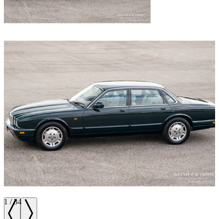
1
/
34