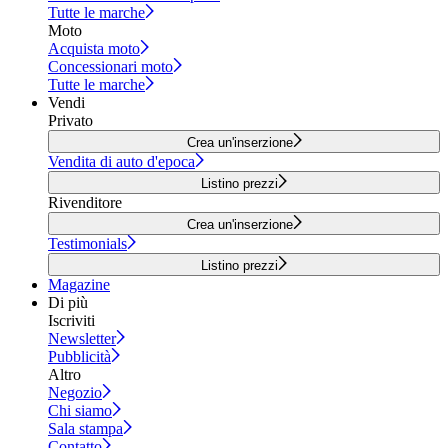
Tutte le marche
Moto
Acquista moto
Concessionari moto
Tutte le marche
Vendi
Privato
Crea un'inserzione
Vendita di auto d'epoca
Listino prezzi
Rivenditore
Crea un'inserzione
Testimonials
Listino prezzi
Magazine
Di più
Iscriviti
Newsletter
Pubblicità
Altro
Negozio
Chi siamo
Sala stampa
Contatto