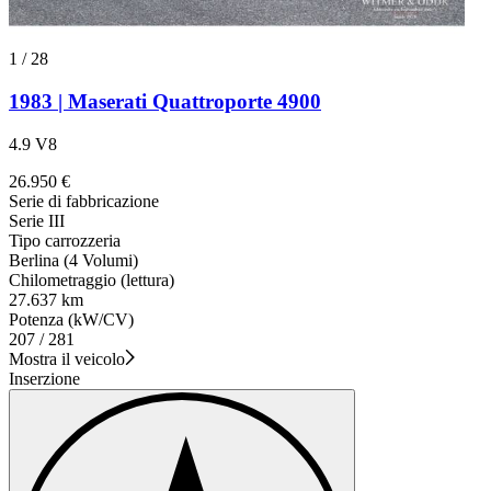
1
/
28
1983 | Maserati Quattroporte 4900
4.9 V8
26.950 €
Serie di fabbricazione
Serie III
Tipo carrozzeria
Berlina (4 Volumi)
Chilometraggio (lettura)
27.637 km
Potenza (kW/CV)
207 / 281
Mostra il veicolo
Inserzione