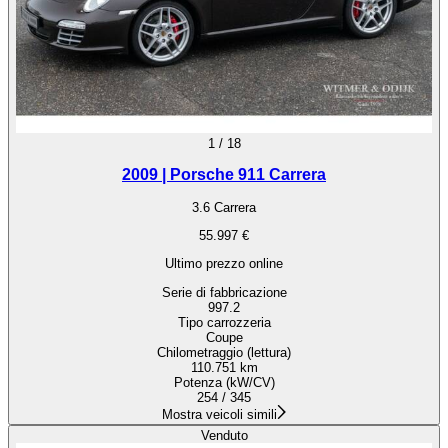
1
/
18
2009 | Porsche 911 Carrera
3.6 Carrera
55.997 €
Ultimo prezzo online
Serie di fabbricazione
997.2
Tipo carrozzeria
Coupe
Chilometraggio (lettura)
110.751 km
Potenza (kW/CV)
254 / 345
Mostra veicoli simili
Venduto