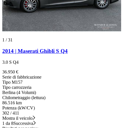
1
/
31
2014 | Maserati Ghibli S Q4
3.0 S Q4
36.950 €
Serie di fabbricazione
Tipo M157
Tipo carrozzeria
Berlina (4 Volumi)
Chilometraggio (lettura)
86.516 km
Potenza (kW/CV)
302 / 411
Mostra il veicolo
1 da 8
Successiva