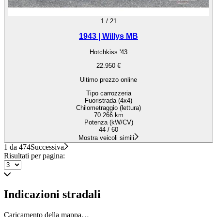
1
/
21
1943 | Willys MB
Hotchkiss '43
22.950 €
Ultimo prezzo online
Tipo carrozzeria
Fuoristrada (4x4)
Chilometraggio (lettura)
70.266 km
Potenza (kW/CV)
44 / 60
Mostra veicoli simili
1 da 474
Successiva
Risultati per pagina:
Indicazioni stradali
Caricamento della mappa…