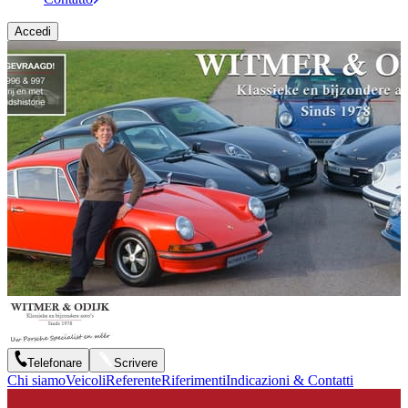
Accedi
Telefonare
Scrivere
Chi siamo
Veicoli
Referente
Riferimenti
Indicazioni & Contatti