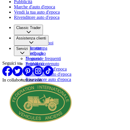
Pubblicitá
Marche d'auto d'epoca
Vendi la tua auto d'epoca
Rivenditore auto d'epoca
Classic Trader
Chi siamo
Assistenza clienti
Lavora con noi
Sala stampa
Contatto
Servizi
Compagno
Feedback
Domande frequenti
Negozio
Seguici su
Segnala contenuto
Pubblicitá
Marche d'auto d'epoca
Vendi la tua auto d'epoca
Rivenditore auto d'epoca
In collaborazione con