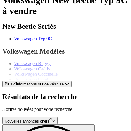
à vendre
New Beetle Seriés
Volkswagen Typ 9C
Volkswagen Modèles
Volkswagen Buggy
Volkswagen Caddy
Volkswagen Coccinelle
Volkswagen Combi
Plus d'informations sur ce véhicule
Volkswagen Corrado
Volkswagen Golf
Volkswagen Jetta
Résultats de la recherche
Volkswagen Karmann Ghia
Volkswagen Kübel
3 offres trouvées pour votre recherche
Volkswagen Passat
Volkswagen Polo
Volkswagen Type 3
Nouvelles annonces chers