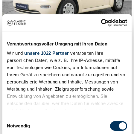
1
/
50
2003 | Volkswagen New Beetle 1.6
Verantwortungsvoller Umgang mit Ihren Daten
Volkswagen New Beetle Cabriolet 1.6 leer en airco 1e eigenaar
Wir und
unsere 1022 Partner
verarbeiten Ihre
9 900 €
persönlichen Daten, wie z. B. Ihre IP-Adresse, mithilfe
von Technologien wie Cookies, um Informationen auf
Ihrem Gerät zu speichern und darauf zuzugreifen und so
personalisierte Werbung und Inhalte, Messungen von
Werbung und Inhalten, Zielgruppenforschung sowie
Entwicklung von Angeboten zu ermöglichen. Sie
entscheiden darüber, wer Ihre Daten für welche Zwecke
nutzt. Sie können Ihre Einwilligung jederzeit über die
Cookie-Erklärung oder durch Klicken auf das Privacy
Einwilligungsauswahl
Trigger Symbol ändern oder widerrufen
Notwendig