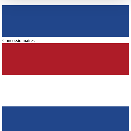
haben oder die sie im Rahmen Ihrer Nutzung der Dienste
gesammelt haben.
Datenschutzerklärung
Concessionnaires