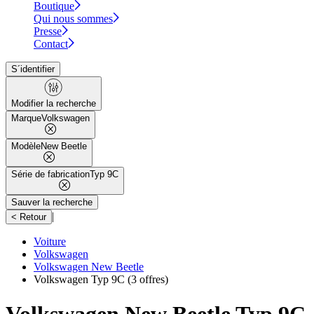
Boutique
Qui nous sommes
Presse
Contact
S´identifier
Modifier la recherche
Marque
Volkswagen
Modèle
New Beetle
Série de fabrication
Typ 9C
Sauver la recherche
|
< Retour
Voiture
Volkswagen
Volkswagen New Beetle
Volkswagen Typ 9C
(3 offres)
Volkswagen New Beetle Typ 9C