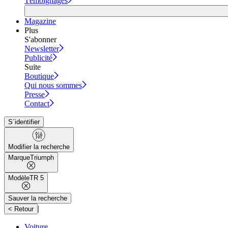
Témoignages
Magazine
Plus
S'abonner
Newsletter
Publicité
Suite
Boutique
Qui nous sommes
Presse
Contact
S´identifier
Modifier la recherche
Marque
Triumph
Modèle
TR 5
Sauver la recherche
|
< Retour
Voiture