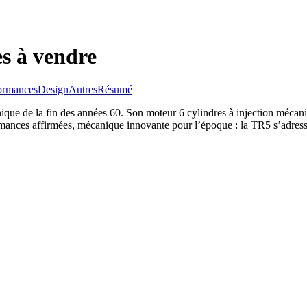
s à vendre
ormances
Design
Autres
Résumé
ue de la fin des années 60. Son moteur 6 cylindres à injection mécaniq
mances affirmées, mécanique innovante pour l’époque : la TR5 s’adresse