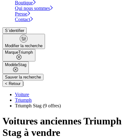
Boutique
Qui nous sommes
Presse
Contact
S´identifier
Modifier la recherche
Marque
Triumph
Modèle
Stag
Sauver la recherche
|
< Retour
Voiture
Triumph
Triumph Stag
(9 offres)
Voitures anciennes Triumph
Stag à vendre