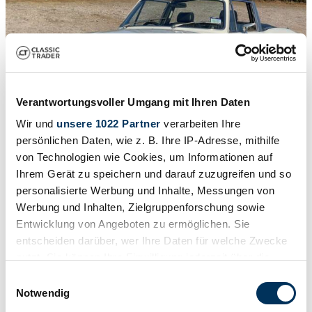
Verantwortungsvoller Umgang mit Ihren Daten
Wir und
unsere 1022 Partner
verarbeiten Ihre
persönlichen Daten, wie z. B. Ihre IP-Adresse, mithilfe
von Technologien wie Cookies, um Informationen auf
1
/
12
1974 | Triumph Stag
Ihrem Gerät zu speichern und darauf zuzugreifen und so
personalisierte Werbung und Inhalte, Messungen von
Very tidy and solid Mk II Stag
Werbung und Inhalten, Zielgruppenforschung sowie
Entwicklung von Angeboten zu ermöglichen. Sie
22 111 €
entscheiden darüber, wer Ihre Daten für welche Zwecke
nutzt. Sie können Ihre Einwilligung jederzeit über die
Cookie-Erklärung oder durch Klicken auf das Privacy
Einwilligungsauswahl
Trigger Symbol ändern oder widerrufen
Notwendig