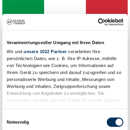
Verantwortungsvoller Umgang mit Ihren Daten
Wir und
unsere 1022 Partner
verarbeiten Ihre
persönlichen Daten, wie z. B. Ihre IP-Adresse, mithilfe
Concessionnaires
von Technologien wie Cookies, um Informationen auf
Cette annonce a expiré
Ihrem Gerät zu speichern und darauf zuzugreifen und so
personalisierte Werbung und Inhalte, Messungen von
Werbung und Inhalten, Zielgruppenforschung sowie
Entwicklung von Angeboten zu ermöglichen. Sie
entscheiden darüber, wer Ihre Daten für welche Zwecke
nutzt. Sie können Ihre Einwilligung jederzeit über die
Cookie-Erklärung oder durch Klicken auf das Privacy
Einwilligungsauswahl
Trigger Symbol ändern oder widerrufen
Notwendig