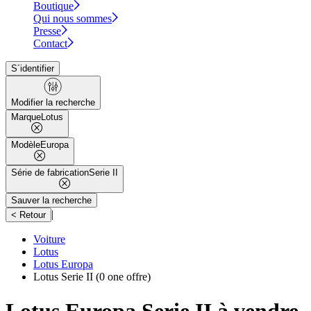
Boutique
Qui nous sommes
Presse
Contact
S´identifier
Modifier la recherche
Marque
Lotus
Modèle
Europa
Série de fabrication
Serie II
Sauver la recherche
|
< Retour
Voiture
Lotus
Lotus Europa
Lotus Serie II
(0 one offre)
Lotus Europa Serie II à vendre