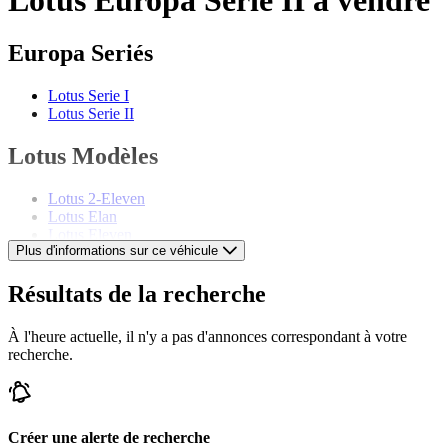
Europa Seriés
Lotus Serie I
Lotus Serie II
Lotus Modèles
Lotus 2-Eleven
Lotus Elan
Lotus Eleven
Plus d'informations sur ce véhicule
Lotus Elise
Lotus Elite
Lotus Emira
Résultats de la recherche
Lotus Esprit
Lotus Evora
À l'heure actuelle, il n'y a pas d'annonces correspondant à votre
Lotus Excel
recherche.
Lotus Exige
Lotus Omega
Lotus Seven
Créer une alerte de recherche