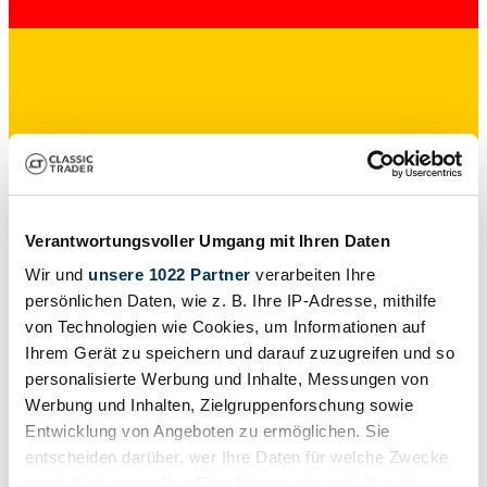
Particulier
Type de carrosserie
Coupé
Kilométrage (lire)
88 000 mi
Verantwortungsvoller Umgang mit Ihren Daten
Puissance (kW/CV)
Wir und
unsere 1022 Partner
verarbeiten Ihre
23 / 31
persönlichen Daten, wie z. B. Ihre IP-Adresse, mithilfe
von Technologien wie Cookies, um Informationen auf
Ihrem Gerät zu speichern und darauf zuzugreifen und so
personalisierte Werbung und Inhalte, Messungen von
Werbung und Inhalten, Zielgruppenforschung sowie
Entwicklung von Angeboten zu ermöglichen. Sie
entscheiden darüber, wer Ihre Daten für welche Zwecke
nutzt. Sie können Ihre Einwilligung jederzeit über die