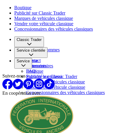
Boutique
Publicité sur Classic Trader
Marques de vehicules classique
Vendre votre véhicule classique
Concessionnaires des véhicules classiques
Classic Trader
Qui nous sommes
Service clientèle
Carrière
Presse
Contact
Service
Partenaires
Commentaires
FAQ
Boutique
Suivez-nous
Signaler le contenu
Publicité sur Classic Trader
Marques de vehicules classique
Vendre votre véhicule classique
Concessionnaires des véhicules classiques
En coopération avec