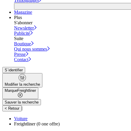
Témoignages
Magazine
Plus
S'abonner
Newsletter
Publicité
Suite
Boutique
Qui nous sommes
Presse
Contact
S´identifier
Modifier la recherche
Marque
Freightliner
Sauver la recherche
|
< Retour
Voiture
Freightliner
(0 one offre)