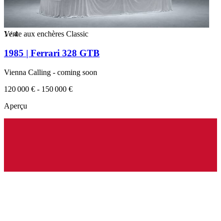
1
Vente aux enchères Classic
/
4
1985 | Ferrari 328 GTB
Vienna Calling - coming soon
120 000 € - 150 000 €
Aperçu