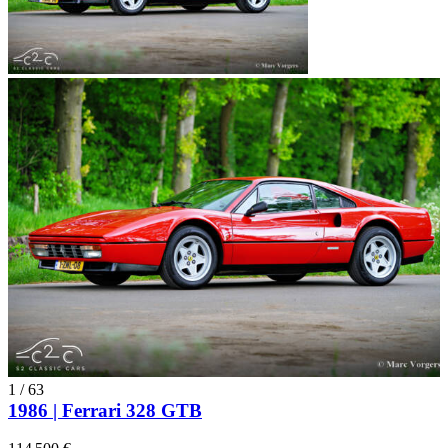
1
/
63
1986 | Ferrari 328 GTB