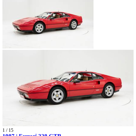
1
/
15