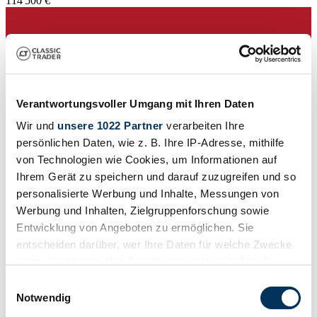
114 500 €
Verantwortungsvoller Umgang mit Ihren Daten
Wir und
unsere 1022 Partner
verarbeiten Ihre
persönlichen Daten, wie z. B. Ihre IP-Adresse, mithilfe
von Technologien wie Cookies, um Informationen auf
Ihrem Gerät zu speichern und darauf zuzugreifen und so
personalisierte Werbung und Inhalte, Messungen von
Werbung und Inhalten, Zielgruppenforschung sowie
Entwicklung von Angeboten zu ermöglichen. Sie
entscheiden darüber, wer Ihre Daten für welche Zwecke
Concessionnaires
Type de carrosserie
nutzt. Sie können Ihre Einwilligung jederzeit über die
Coupé
Cookie-Erklärung oder durch Klicken auf das Privacy
Einwilligungsauswahl
Kilométrage (lire)
Trigger Symbol ändern oder widerrufen
86 413 km
Notwendig
Puissance (kW/CV)