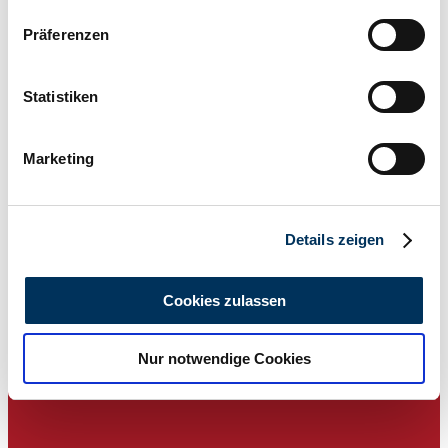
199 / 270
Wenn Sie es erlauben, würden wir auch gerne:
Präferenzen
Informationen über Ihre geografische Lage
erfassen, welche bis auf einige Meter genau sein
können
Statistiken
Ihr Gerät durch aktives Scannen nach
bestimmten Merkmalen (Fingerprinting) identifizieren
Marketing
Erfahren Sie mehr darüber, wie Ihre persönlichen Daten
verarbeitet werden, und legen Sie Ihre Präferenzen im
Abschnitt Einzelheiten
fest.
Details zeigen
Wir verwenden Cookies, um Inhalte und Anzeigen zu
personalisieren, Funktionen für soziale Medien anbieten
Cookies zulassen
zu können und die Zugriffe auf unsere Website zu
analysieren. Außerdem geben wir Informationen zu Ihrer
Concessionnaires
Nur notwendige Cookies
Verwendung unserer Website an unsere Partner für
soziale Medien, Werbung und Analysen weiter. Unsere
Partner führen diese Informationen möglicherweise mit
weiteren Daten zusammen, die Sie ihnen bereitgestellt