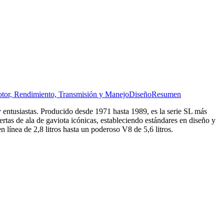
tor, Rendimiento, Transmisión y Manejo
Diseño
Resumen
 entusiastas. Producido desde 1971 hasta 1989, es la serie SL más
tas de ala de gaviota icónicas, estableciendo estándares en diseño y
línea de 2,8 litros hasta un poderoso V8 de 5,6 litros.