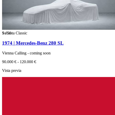
1
Subasta Classic
/
50
1974 | Mercedes-Benz 280 SL
Vienna Calling - coming soon
90.000 € - 120.000 €
Vista previa