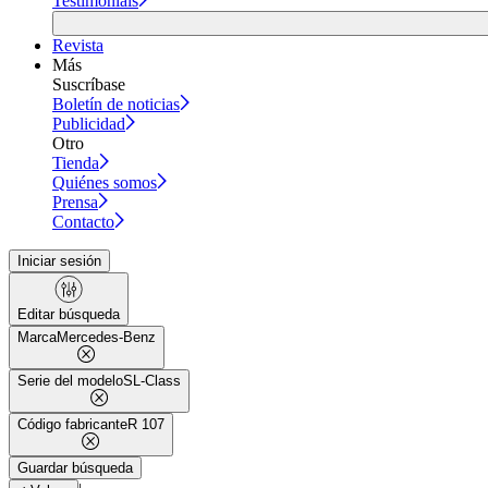
Testimonials
Revista
Más
Suscríbase
Boletín de noticias
Publicidad
Otro
Tienda
Quiénes somos
Prensa
Contacto
Iniciar sesión
Editar búsqueda
Marca
Mercedes-Benz
Serie del modelo
SL-Class
Código fabricante
R 107
Guardar búsqueda