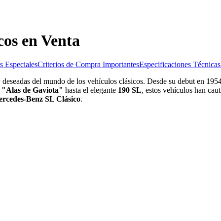
cos en Venta
as Especiales
Criterios de Compra Importantes
Especificaciones Técnicas
 y deseadas del mundo de los vehículos clásicos. Desde su debut en 19
 "Alas de Gaviota"
hasta el elegante
190 SL
, estos vehículos han cau
rcedes-Benz SL Clásico
.