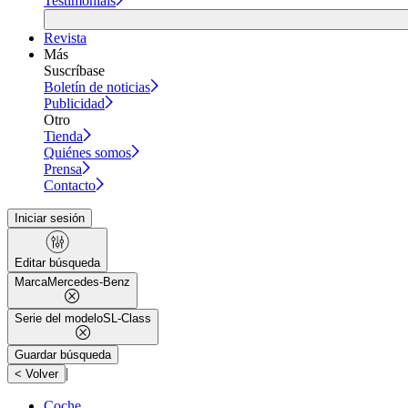
Testimonials
Revista
Más
Suscríbase
Boletín de noticias
Publicidad
Otro
Tienda
Quiénes somos
Prensa
Contacto
Iniciar sesión
Editar búsqueda
Marca
Mercedes-Benz
Serie del modelo
SL-Class
Guardar búsqueda
|
< Volver
Coche