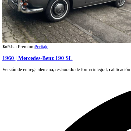
1
Subasta Premium
/
51
Peritaje
1960 | Mercedes-Benz 190 SL
Versión de entrega alemana, restaurado de forma integral, calificación 