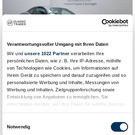
Verantwortungsvoller Umgang mit Ihren Daten
Wir und
unsere 1022 Partner
verarbeiten Ihre
persönlichen Daten, wie z. B. Ihre IP-Adresse, mithilfe
von Technologien wie Cookies, um Informationen auf
Ihrem Gerät zu speichern und darauf zuzugreifen und so
personalisierte Werbung und Inhalte, Messungen von
1
/
10
Werbung und Inhalten, Zielgruppenforschung sowie
2004 | Ferrari 612 Scaglietti
Entwicklung von Angeboten zu ermöglichen. Sie
entscheiden darüber, wer Ihre Daten für welche Zwecke
99.612 €
nutzt. Sie können Ihre Einwilligung jederzeit über die
Cookie-Erklärung oder durch Klicken auf das Privacy
Einwilligungsauswahl
Trigger Symbol ändern oder widerrufen
Notwendig