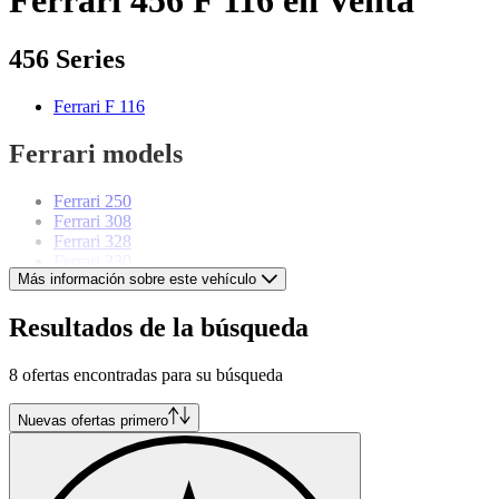
456 Series
Ferrari F 116
Ferrari models
Ferrari 250
Ferrari 308
Ferrari 328
Ferrari 330
Más información sobre este vehículo
Ferrari 360
Ferrari 365
Ferrari 512
Resultados de la búsqueda
Ferrari California
Ferrari Dino
8 ofertas encontradas para su búsqueda
Ferrari F430
Ferrari Mondial
Ferrari Testarossa
Nuevas ofertas primero