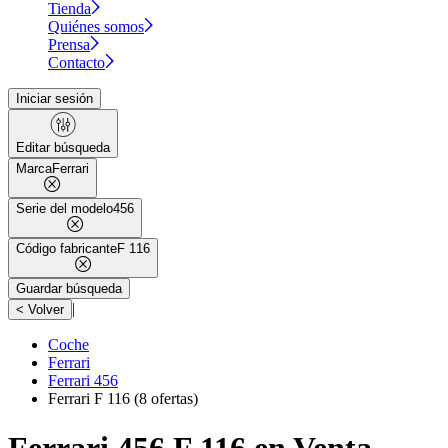
Tienda
Quiénes somos
Prensa
Contacto
Iniciar sesión
Editar búsqueda
Marca
Ferrari
Serie del modelo
456
Código fabricante
F 116
Guardar búsqueda
|
< Volver
Coche
Ferrari
Ferrari 456
Ferrari F 116
(8 ofertas)
Ferrari 456 F 116 en Venta