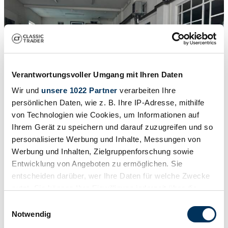
Verantwortungsvoller Umgang mit Ihren Daten
Wir und
unsere 1022 Partner
verarbeiten Ihre
persönlichen Daten, wie z. B. Ihre IP-Adresse, mithilfe
von Technologien wie Cookies, um Informationen auf
Ihrem Gerät zu speichern und darauf zuzugreifen und so
personalisierte Werbung und Inhalte, Messungen von
Werbung und Inhalten, Zielgruppenforschung sowie
1
/
52
1997 | Ferrari 456 GT
Entwicklung von Angeboten zu ermöglichen. Sie
entscheiden darüber, wer Ihre Daten für welche Zwecke
Ferrari 456 GT Italia F116 con libro de mantenimiento
nutzt. Sie können Ihre Einwilligung jederzeit über die
Cookie-Erklärung oder durch Klicken auf das Privacy
78.500 €
Einwilligungsauswahl
Trigger Symbol ändern oder widerrufen
Notwendig