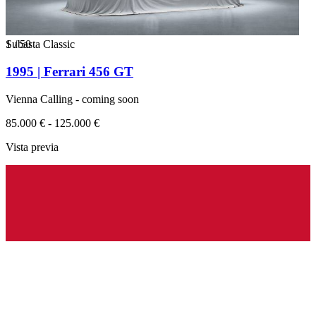
1
Subasta Classic
/
50
1995 | Ferrari 456 GT
Vienna Calling - coming soon
85.000 € - 125.000 €
Vista previa