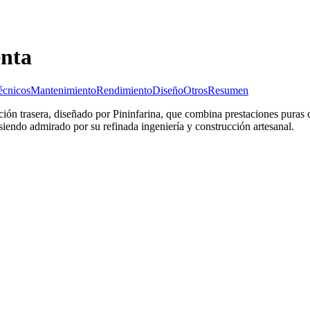
enta
écnicos
Mantenimiento
Rendimiento
Diseño
Otros
Resumen
ión trasera, diseñado por Pininfarina, que combina prestaciones puras 
siendo admirado por su refinada ingeniería y construcción artesanal.