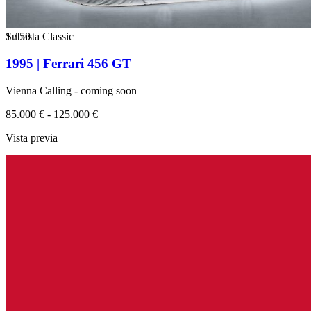
1
Subasta Classic
/
50
1995 | Ferrari 456 GT
Vienna Calling - coming soon
85.000 € - 125.000 €
Vista previa