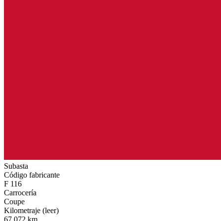
Subasta
Código fabricante
F 116
Carrocería
Coupe
Kilometraje (leer)
67.072 km