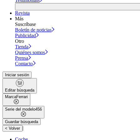
Testimonials
Revista
Más
Suscríbase
Boletín de noticias
Publicidad
Otro
Tienda
Quiénes somos
Prensa
Contacto
Iniciar sesión
Editar búsqueda
Marca
Ferrari
Serie del modelo
456
Guardar búsqueda
|
< Volver
Coche