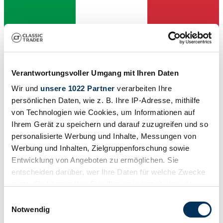
Verantwortungsvoller Umgang mit Ihren Daten
Wir und
unsere 1022 Partner
verarbeiten Ihre
Vendedor
Anuncio caducado
persönlichen Daten, wie z. B. Ihre IP-Adresse, mithilfe
von Technologien wie Cookies, um Informationen auf
Ihrem Gerät zu speichern und darauf zuzugreifen und so
personalisierte Werbung und Inhalte, Messungen von
Werbung und Inhalten, Zielgruppenforschung sowie
Entwicklung von Angeboten zu ermöglichen. Sie
entscheiden darüber, wer Ihre Daten für welche Zwecke
nutzt. Sie können Ihre Einwilligung jederzeit über die
Cookie-Erklärung oder durch Klicken auf das Privacy
Einwilligungsauswahl
Trigger Symbol ändern oder widerrufen
Notwendig