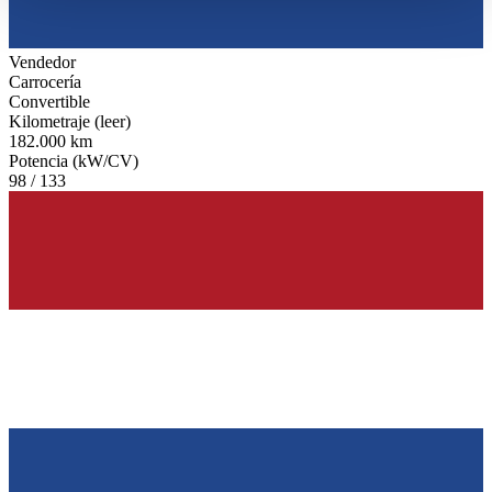
haben oder die sie im Rahmen Ihrer Nutzung der Dienste
gesammelt haben.
Datenschutzerklärung
Vendedor
Carrocería
Convertible
Kilometraje (leer)
182.000 km
Potencia (kW/CV)
98 / 133