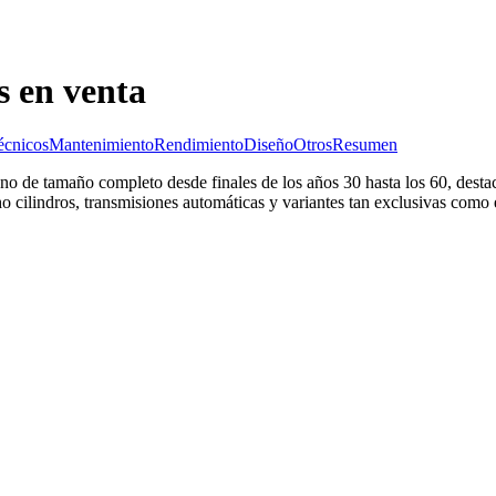
s en venta
écnicos
Mantenimiento
Rendimiento
Diseño
Otros
Resumen
ano de tamaño completo desde finales de los años 30 hasta los 60, dest
ho cilindros, transmisiones automáticas y variantes tan exclusivas como