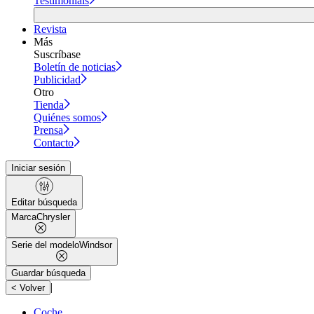
Testimonials
Revista
Más
Suscríbase
Boletín de noticias
Publicidad
Otro
Tienda
Quiénes somos
Prensa
Contacto
Iniciar sesión
Editar búsqueda
Marca
Chrysler
Serie del modelo
Windsor
Guardar búsqueda
|
< Volver
Coche