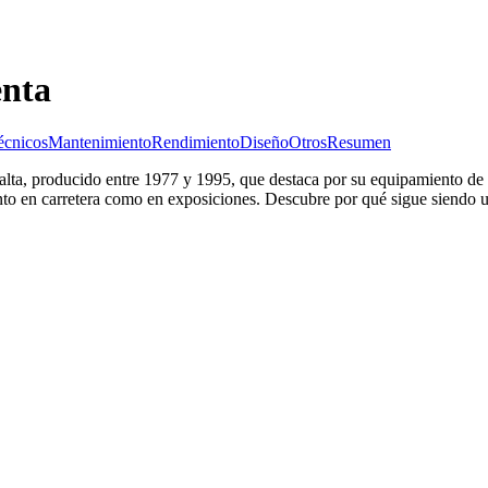
enta
écnicos
Mantenimiento
Rendimiento
Diseño
Otros
Resumen
lta, producido entre 1977 y 1995, que destaca por su equipamiento de l
anto en carretera como en exposiciones. Descubre por qué sigue siendo u