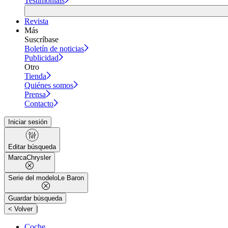
Testimonials
Revista
Más
Suscríbase
Boletín de noticias
Publicidad
Otro
Tienda
Quiénes somos
Prensa
Contacto
Iniciar sesión
Editar búsqueda
Marca
Chrysler
Serie del modelo
Le Baron
Guardar búsqueda
|
< Volver
Coche