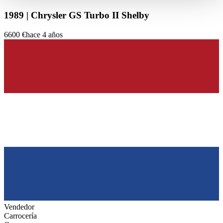
haben oder die sie im Rahmen Ihrer Nutzung der Dienste
1989 | Chrysler GS Turbo II Shelby
gesammelt haben.
Datenschutzerklärung
6600 €
hace 4 años
Vendedor
Carrocería