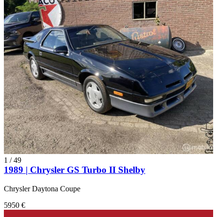
1
/
49
1989 | Chrysler GS Turbo II Shelby
Chrysler Daytona Coupe
5950 €