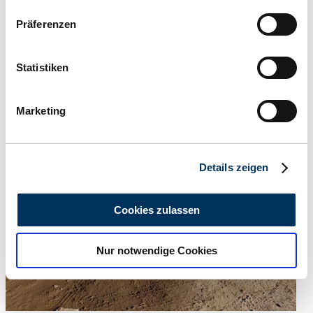
Wenn Sie es erlauben, würden wir auch gerne:
Präferenzen
Informationen über Ihre geografische Lage
erfassen, welche bis auf einige Meter genau sein
können
Statistiken
Vendedor
Ihr Gerät durch aktives Scannen nach
Anuncio caducado
bestimmten Merkmalen (Fingerprinting) identifizieren
Marketing
Erfahren Sie mehr darüber, wie Ihre persönlichen Daten
verarbeitet werden, und legen Sie Ihre Präferenzen im
Abschnitt Einzelheiten
fest.
Details zeigen
Wir verwenden Cookies, um Inhalte und Anzeigen zu
personalisieren, Funktionen für soziale Medien anbieten
Cookies zulassen
zu können und die Zugriffe auf unsere Website zu
analysieren. Außerdem geben wir Informationen zu Ihrer
Nur notwendige Cookies
Verwendung unserer Website an unsere Partner für
soziale Medien, Werbung und Analysen weiter. Unsere
Partner führen diese Informationen möglicherweise mit
weiteren Daten zusammen, die Sie ihnen bereitgestellt