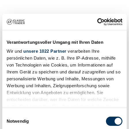
Verantwortungsvoller Umgang mit Ihren Daten
Wir und
unsere 1022 Partner
verarbeiten Ihre
persönlichen Daten, wie z. B. Ihre IP-Adresse, mithilfe
Vendedor
von Technologien wie Cookies, um Informationen auf
Ihrem Gerät zu speichern und darauf zuzugreifen und so
personalisierte Werbung und Inhalte, Messungen von
Werbung und Inhalten, Zielgruppenforschung sowie
Entwicklung von Angeboten zu ermöglichen. Sie
entscheiden darüber, wer Ihre Daten für welche Zwecke
nutzt. Sie können Ihre Einwilligung jederzeit über die
Cookie-Erklärung oder durch Klicken auf das Privacy
Einwilligungsauswahl
Trigger Symbol ändern oder widerrufen
Notwendig