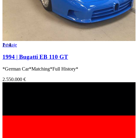
1
Peritaje
/
4
1994 | Bugatti EB 110 GT
*German Car*Matching*Full History*
2.550.000 €