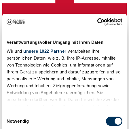
Verantwortungsvoller Umgang mit Ihren Daten
Wir und
unsere 1022 Partner
verarbeiten Ihre
persönlichen Daten, wie z. B. Ihre IP-Adresse, mithilfe
Vendedor
von Technologien wie Cookies, um Informationen auf
Carrocería
Ihrem Gerät zu speichern und darauf zuzugreifen und so
Coupe
Kilometraje (leer)
personalisierte Werbung und Inhalte, Messungen von
No provisto
Werbung und Inhalten, Zielgruppenforschung sowie
Potencia (kW/CV)
Entwicklung von Angeboten zu ermöglichen. Sie
441 / 600
entscheiden darüber, wer Ihre Daten für welche Zwecke
nutzt. Sie können Ihre Einwilligung jederzeit über die
Cookie-Erklärung oder durch Klicken auf das Privacy
Einwilligungsauswahl
Trigger Symbol ändern oder widerrufen
Notwendig