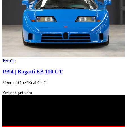
1
Peritaje
/
10
1994 | Bugatti EB 110 GT
*One of One*Real Car*
Precio a petición