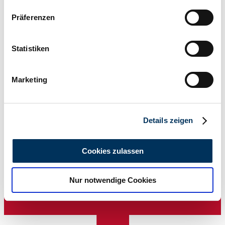
Wenn Sie es erlauben, würden wir auch gerne:
Präferenzen
Informationen über Ihre geografische Lage
erfassen, welche bis auf einige Meter genau sein
können
Statistiken
Ihr Gerät durch aktives Scannen nach
bestimmten Merkmalen (Fingerprinting) identifizieren
Marketing
Erfahren Sie mehr darüber, wie Ihre persönlichen Daten
verarbeitet werden, und legen Sie Ihre Präferenzen im
Abschnitt Einzelheiten
fest.
Vendedor
Details zeigen
Wir verwenden Cookies, um Inhalte und Anzeigen zu
personalisieren, Funktionen für soziale Medien anbieten
Cookies zulassen
zu können und die Zugriffe auf unsere Website zu
analysieren. Außerdem geben wir Informationen zu Ihrer
Nur notwendige Cookies
Verwendung unserer Website an unsere Partner für
soziale Medien, Werbung und Analysen weiter. Unsere
Partner führen diese Informationen möglicherweise mit
weiteren Daten zusammen, die Sie ihnen bereitgestellt