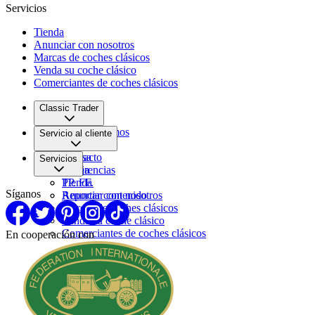
Servicios
Tienda
Anunciar con nosotros
Marcas de coches clásicos
Venda su coche clásico
Comerciantes de coches clásicos
Classic Trader
Quiénes somos
Servicio al cliente
Empleo
Prensa
Contacto
Servicios
Pareja
Sugerencias
PP. FF.
Tienda
Síganos
Reportar contenido
Anunciar con nosotros
Marcas de coches clásicos
Venda su coche clásico
Comerciantes de coches clásicos
En cooperación con