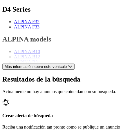
D4 Series
ALPINA F32
ALPINA F33
ALPINA models
ALPINA B10
ALPINA B12
ALPINA B3
Más información sobre este vehículo
ALPINA B5
ALPINA B6
ALPINA B7
Resultados de la búsqueda
ALPINA B9
ALPINA Roadster
Actualmente no hay anuncios que coincidan con su búsqueda.
Crear alerta de búsqueda
Reciba una notificación tan pronto como se publique un anuncio