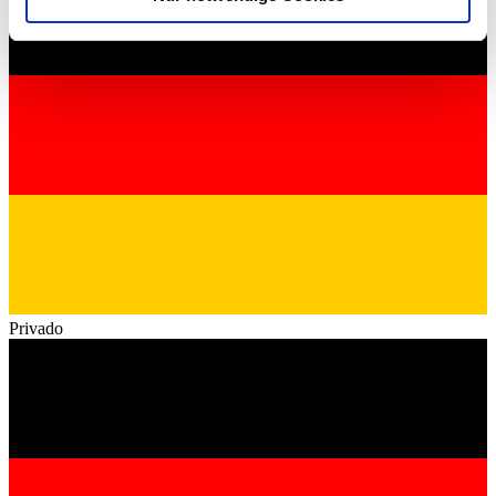
soziale Medien, Werbung und Analysen weiter. Unsere
Partner führen diese Informationen möglicherweise mit
weiteren Daten zusammen, die Sie ihnen bereitgestellt
haben oder die sie im Rahmen Ihrer Nutzung der Dienste
gesammelt haben.
Datenschutzerklärung
Privado