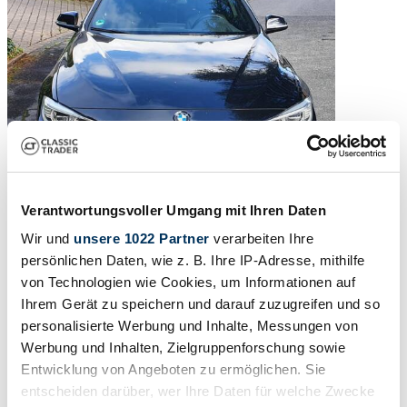
Verantwortungsvoller Umgang mit Ihren Daten
Wir und
unsere 1022 Partner
verarbeiten Ihre
2015 | ALPINA D4 Biturbo
persönlichen Daten, wie z. B. Ihre IP-Adresse, mithilfe
von Technologien wie Cookies, um Informationen auf
| 10.772 km | Lavalina Leder | Time-Capsule
Ihrem Gerät zu speichern und darauf zuzugreifen und so
79.000 €
hace 3 meses
personalisierte Werbung und Inhalte, Messungen von
Werbung und Inhalten, Zielgruppenforschung sowie
Entwicklung von Angeboten zu ermöglichen. Sie
entscheiden darüber, wer Ihre Daten für welche Zwecke