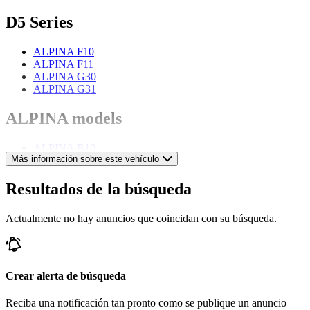
D5 Series
ALPINA F10
ALPINA F11
ALPINA G30
ALPINA G31
ALPINA models
ALPINA B10
Más información sobre este vehículo
ALPINA B12
ALPINA B3
ALPINA B5
Resultados de la búsqueda
ALPINA B6
ALPINA B7
Actualmente no hay anuncios que coincidan con su búsqueda.
ALPINA B9
ALPINA Roadster
Crear alerta de búsqueda
Reciba una notificación tan pronto como se publique un anuncio