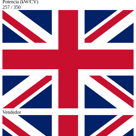
Potencia (kW/CV)
257 / 350
Vendedor