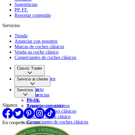
Sugerencias
PP. FF.
Reportar contenido
Servicios
Tienda
Anunciar con nosotros
Marcas de coches clásicos
Venda su coche clásico
Comerciantes de coches clásicos
Classic Trader
Quiénes somos
Servicio al cliente
Empleo
Prensa
Contacto
Servicios
Pareja
Sugerencias
PP. FF.
Tienda
Síganos
Reportar contenido
Anunciar con nosotros
Marcas de coches clásicos
Venda su coche clásico
Comerciantes de coches clásicos
En cooperación con