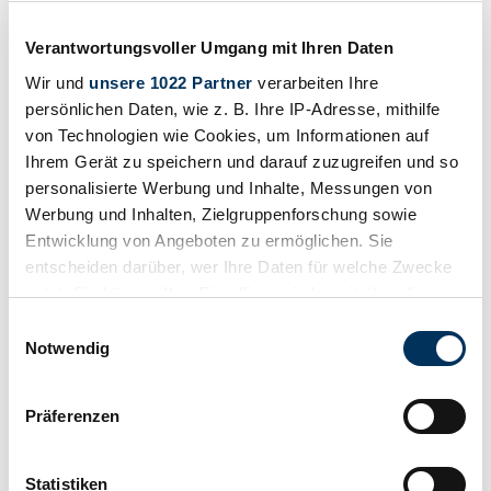
Verantwortungsvoller Umgang mit Ihren Daten
Wir und
unsere 1022 Partner
verarbeiten Ihre
persönlichen Daten, wie z. B. Ihre IP-Adresse, mithilfe
von Technologien wie Cookies, um Informationen auf
2018 | ALPINA D5 Touring
Ihrem Gerät zu speichern und darauf zuzugreifen und so
personalisierte Werbung und Inhalte, Messungen von
Full leather interior, auxiliary heating, pano, ventilated seats, H&K
Werbung und Inhalten, Zielgruppenforschung sowie
45.099 €
hace 3 meses
Entwicklung von Angeboten zu ermöglichen. Sie
entscheiden darüber, wer Ihre Daten für welche Zwecke
nutzt. Sie können Ihre Einwilligung jederzeit über die
Cookie-Erklärung oder durch Klicken auf das Privacy
Einwilligungsauswahl
Trigger Symbol ändern oder widerrufen
Notwendig
Wenn Sie es erlauben, würden wir auch gerne:
Präferenzen
Informationen über Ihre geografische Lage
erfassen, welche bis auf einige Meter genau sein
können
Statistiken