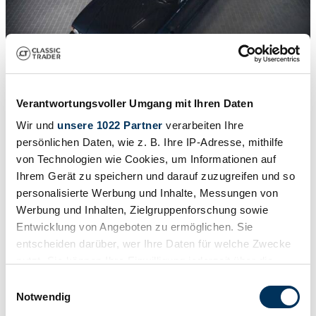
Verantwortungsvoller Umgang mit Ihren Daten
1
/
16
Wir und
unsere 1022 Partner
verarbeiten Ihre
1994 | ALPINA B10 4.6
persönlichen Daten, wie z. B. Ihre IP-Adresse, mithilfe
von Technologien wie Cookies, um Informationen auf
B10 4.6 (Nr.6)
Ihrem Gerät zu speichern und darauf zuzugreifen und so
165.000 €
personalisierte Werbung und Inhalte, Messungen von
Werbung und Inhalten, Zielgruppenforschung sowie
Entwicklung von Angeboten zu ermöglichen. Sie
entscheiden darüber, wer Ihre Daten für welche Zwecke
nutzt. Sie können Ihre Einwilligung jederzeit über die
Cookie-Erklärung oder durch Klicken auf das Privacy
Einwilligungsauswahl
Trigger Symbol ändern oder widerrufen
Notwendig