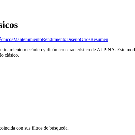
icos
écnicos
Mantenimiento
Rendimiento
Diseño
Otros
Resumen
finamiento mecánico y dinámico característico de ALPINA. Este model
o clásico.
oincida con sus filtros de búsqueda.