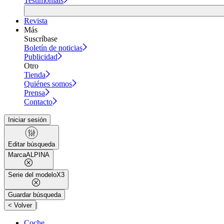
Testimonials
Revista
Más
Suscríbase
Boletín de noticias
Publicidad
Otro
Tienda
Quiénes somos
Prensa
Contacto
Iniciar sesión
Editar búsqueda
Marca
ALPINA
Serie del modelo
X3
Guardar búsqueda
|
< Volver
Coche