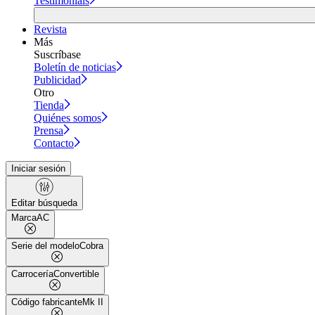
Testimonials
Revista
Más
Suscríbase
Boletín de noticias
Publicidad
Otro
Tienda
Quiénes somos
Prensa
Contacto
Iniciar sesión
Editar búsqueda
Marca
AC
Serie del modelo
Cobra
Carrocería
Convertible
Código fabricante
Mk II