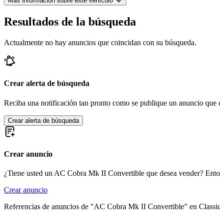
Más información sobre este vehículo
AC 2 Litre
AC 428
AC Ace
Resultados de la búsqueda
AC Aceca
AC Six
Actualmente no hay anuncios que coincidan con su búsqueda.
Crear alerta de búsqueda
Reciba una notificación tan pronto como se publique un anuncio que c
Crear alerta de búsqueda
Crear anuncio
¿Tiene usted un AC Cobra Mk II Convertible que desea vender? Ento
Crear anuncio
Referencias de anuncios de "AC Cobra Mk II Convertible" en Classi