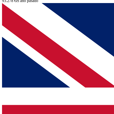
93.278 €
el año pasado