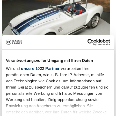
Verantwortungsvoller Umgang mit Ihren Daten
Recreación
Wir und
unsere 1022 Partner
verarbeiten Ihre
1965 | AC Cobra 260
persönlichen Daten, wie z. B. Ihre IP-Adresse, mithilfe
von Technologien wie Cookies, um Informationen auf
AC Cobra Replica | Gerestaureerd | Historie bekend | 1965
Ihrem Gerät zu speichern und darauf zuzugreifen und so
personalisierte Werbung und Inhalte, Messungen von
99.950 €
hace 2 años
Werbung und Inhalten, Zielgruppenforschung sowie
Entwicklung von Angeboten zu ermöglichen. Sie
entscheiden darüber, wer Ihre Daten für welche Zwecke