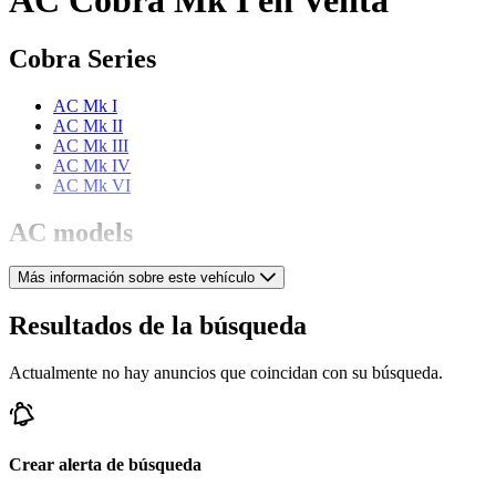
Cobra Series
AC Mk I
AC Mk II
AC Mk III
AC Mk IV
AC Mk VI
AC models
Más información sobre este vehículo
AC 2 Litre
AC 428
AC Ace
Resultados de la búsqueda
AC Aceca
AC Six
Actualmente no hay anuncios que coincidan con su búsqueda.
Crear alerta de búsqueda