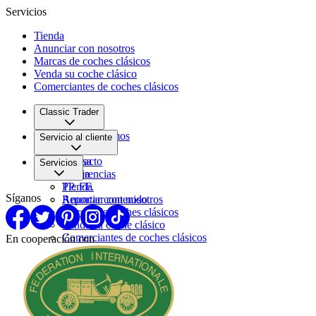
Servicios
Tienda
Anunciar con nosotros
Marcas de coches clásicos
Venda su coche clásico
Comerciantes de coches clásicos
Classic Trader
Quiénes somos
Servicio al cliente
Empleo
Prensa
Contacto
Servicios
Pareja
Sugerencias
PP. FF.
Tienda
Síganos
Reportar contenido
Anunciar con nosotros
Marcas de coches clásicos
Venda su coche clásico
Comerciantes de coches clásicos
En cooperación con