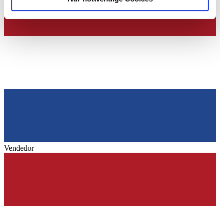
Verwendung unserer Website an unsere Partner für
soziale Medien, Werbung und Analysen weiter. Unsere
Partner führen diese Informationen möglicherweise mit
weiteren Daten zusammen, die Sie ihnen bereitgestellt
haben oder die sie im Rahmen Ihrer Nutzung der Dienste
gesammelt haben.
Datenschutzerklärung
Vendedor