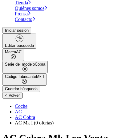
Tienda
Quiénes somos
Prensa
Contacto
Iniciar sesión
Editar búsqueda
Marca
AC
Serie del modelo
Cobra
Código fabricante
Mk I
Guardar búsqueda
|
< Volver
Coche
AC
AC Cobra
AC Mk I
(0 ofertas)
AC Cobra Mk I en Venta