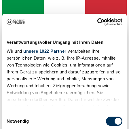
Verantwortungsvoller Umgang mit Ihren Daten
Wir und
unsere 1022 Partner
verarbeiten Ihre
Händler
persönlichen Daten, wie z. B. Ihre IP-Adresse, mithilfe
Bauart
Tourer
von Technologien wie Cookies, um Informationen auf
Tachostand (abgelesen)
Ihrem Gerät zu speichern und darauf zuzugreifen und so
27.182 km
personalisierte Werbung und Inhalte, Messungen von
Leistung (kW/PS)
1 / 1
Werbung und Inhalten, Zielgruppenforschung sowie
Entwicklung von Angeboten zu ermöglichen. Sie
entscheiden darüber, wer Ihre Daten für welche Zwecke
nutzt. Sie können Ihre Einwilligung jederzeit über die
Cookie-Erklärung oder durch Klicken auf das Privacy
Einwilligungsauswahl
Trigger Symbol ändern oder widerrufen
Notwendig