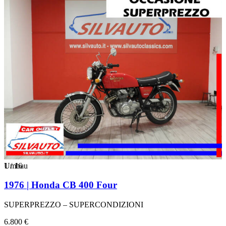
1
Umbau
/
16
1976 | Honda CB 400 Four
SUPERPREZZO – SUPERCONDIZIONI
6.800 €