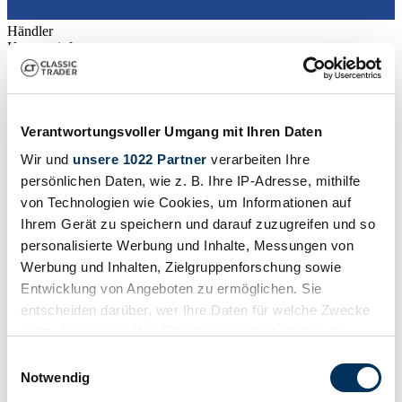
Händler
Karosserieform
Kombi
Tachostand (abgelesen)
Nicht angegeben
Leistung (kW/PS)
130 / 177
Verantwortungsvoller Umgang mit Ihren Daten
Wir und
unsere 1022 Partner
verarbeiten Ihre
persönlichen Daten, wie z. B. Ihre IP-Adresse, mithilfe
von Technologien wie Cookies, um Informationen auf
Ihrem Gerät zu speichern und darauf zuzugreifen und so
personalisierte Werbung und Inhalte, Messungen von
Werbung und Inhalten, Zielgruppenforschung sowie
Entwicklung von Angeboten zu ermöglichen. Sie
entscheiden darüber, wer Ihre Daten für welche Zwecke
nutzt. Sie können Ihre Einwilligung jederzeit über die
Cookie-Erklärung oder durch Klicken auf das Privacy
Einwilligungsauswahl
Trigger Symbol ändern oder widerrufen
Notwendig