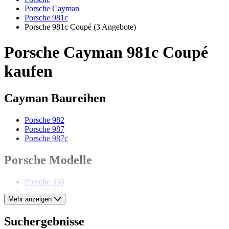
Porsche Cayman
Porsche 981c
Porsche 981c Coupé
(3 Angebote)
Porsche Cayman 981c Coupé
kaufen
Cayman Baureihen
Porsche 982
Porsche 987
Porsche 987c
Porsche Modelle
Porsche 356
Porsche 911
Mehr anzeigen
Porsche 912
Porsche 914
Porsche 924
Suchergebnisse
Porsche 928