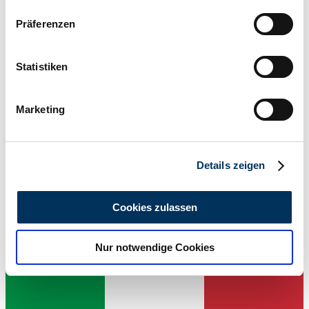
Wenn Sie es erlauben, würden wir auch gerne:
Präferenzen
Informationen über Ihre geografische Lage
erfassen, welche bis auf einige Meter genau sein
können
Statistiken
Ihr Gerät durch aktives Scannen nach
bestimmten Merkmalen (Fingerprinting) identifizieren
Marketing
Erfahren Sie mehr darüber, wie Ihre persönlichen Daten
verarbeitet werden, und legen Sie Ihre Präferenzen im
Abschnitt Einzelheiten
fest.
Details zeigen
Wir verwenden Cookies, um Inhalte und Anzeigen zu
personalisieren, Funktionen für soziale Medien anbieten
Cookies zulassen
zu können und die Zugriffe auf unsere Website zu
analysieren. Außerdem geben wir Informationen zu Ihrer
Händler
Nur notwendige Cookies
Verwendung unserer Website an unsere Partner für
soziale Medien, Werbung und Analysen weiter. Unsere
Partner führen diese Informationen möglicherweise mit
weiteren Daten zusammen, die Sie ihnen bereitgestellt