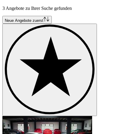
Porsche 935
3 Angebote zu Ihrer Suche gefunden
Porsche 944
Porsche 968
Porsche Boxster
Neue Angebote zuerst
Porsche Cayenne
Porsche Macan