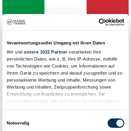
Verantwortungsvoller Umgang mit Ihren Daten
Wir und
unsere 1022 Partner
verarbeiten Ihre
persönlichen Daten, wie z. B. Ihre IP-Adresse, mithilfe
von Technologien wie Cookies, um Informationen auf
Ihrem Gerät zu speichern und darauf zuzugreifen und so
personalisierte Werbung und Inhalte, Messungen von
Werbung und Inhalten, Zielgruppenforschung sowie
Händler
Baureihe
Entwicklung von Angeboten zu ermöglichen. Sie
981c
entscheiden darüber, wer Ihre Daten für welche Zwecke
Karosserieform
nutzt. Sie können Ihre Einwilligung jederzeit über die
Coupé
Tachostand (abgelesen)
Cookie-Erklärung oder durch Klicken auf das Privacy
Einwilligungsauswahl
48.000 km
Trigger Symbol ändern oder widerrufen
Notwendig
Leistung (kW/PS)
283 / 385