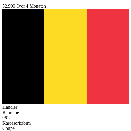
52.900 €
vor 4 Monaten
Händler
Baureihe
981c
Karosserieform
Coupé