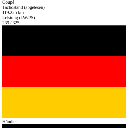
Coupé
Tachostand (abgelesen)
119.225 km
Leistung (kW/PS)
239 / 325
Händler