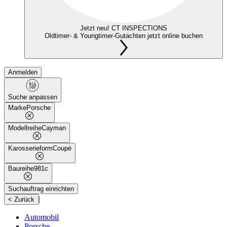
Jetzt neu! CT INSPECTIONS
Oldtimer- & Youngtimer-Gutachten jetzt online buchen
Anmelden
Suche anpassen
Marke
Porsche
Modellreihe
Cayman
Karosserieform
Coupé
Baureihe
981c
Suchauftrag einrichten
|
< Zurück
Automobil
Porsche