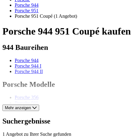
Porsche 944
Porsche 951
Porsche 951 Coupé
(1 Angebot)
Porsche 944 951 Coupé kaufen
944 Baureihen
Porsche 944
Porsche 944 I
Porsche 944 II
Porsche Modelle
Porsche 356
Porsche 911
Mehr anzeigen
Porsche 912
Porsche 914
Porsche 924
Suchergebnisse
Porsche 928
Porsche 935
1 Angebot zu Ihrer Suche gefunden
Porsche 968