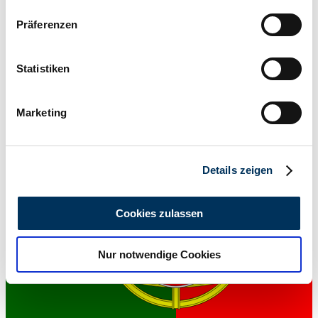
Wenn Sie es erlauben, würden wir auch gerne:
Präferenzen
Informationen über Ihre geografische Lage
erfassen, welche bis auf einige Meter genau sein
können
Statistiken
Ihr Gerät durch aktives Scannen nach
Händler
bestimmten Merkmalen (Fingerprinting) identifizieren
Marketing
Erfahren Sie mehr darüber, wie Ihre persönlichen Daten
verarbeitet werden, und legen Sie Ihre Präferenzen im
Abschnitt Einzelheiten
fest.
Details zeigen
Wir verwenden Cookies, um Inhalte und Anzeigen zu
personalisieren, Funktionen für soziale Medien anbieten
Cookies zulassen
zu können und die Zugriffe auf unsere Website zu
analysieren. Außerdem geben wir Informationen zu Ihrer
Nur notwendige Cookies
Verwendung unserer Website an unsere Partner für
soziale Medien, Werbung und Analysen weiter. Unsere
Partner führen diese Informationen möglicherweise mit
weiteren Daten zusammen, die Sie ihnen bereitgestellt