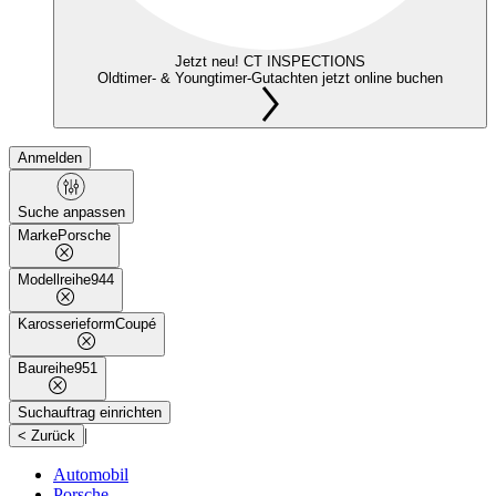
Jetzt neu! CT INSPECTIONS
Oldtimer- & Youngtimer-Gutachten jetzt online buchen
Anmelden
Suche anpassen
Marke
Porsche
Modellreihe
944
Karosserieform
Coupé
Baureihe
951
Suchauftrag einrichten
|
< Zurück
Automobil
Porsche