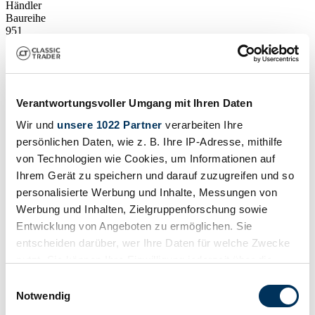
Händler
Baureihe
951
Karosserieform
Coupé
Tachostand (abgelesen)
50.343 km
Leistung (kW/PS)
Verantwortungsvoller Umgang mit Ihren Daten
184 / 250
Wir und
unsere 1022 Partner
verarbeiten Ihre
persönlichen Daten, wie z. B. Ihre IP-Adresse, mithilfe
von Technologien wie Cookies, um Informationen auf
Ihrem Gerät zu speichern und darauf zuzugreifen und so
personalisierte Werbung und Inhalte, Messungen von
Werbung und Inhalten, Zielgruppenforschung sowie
Entwicklung von Angeboten zu ermöglichen. Sie
entscheiden darüber, wer Ihre Daten für welche Zwecke
nutzt. Sie können Ihre Einwilligung jederzeit über die
Cookie-Erklärung oder durch Klicken auf das Privacy
Einwilligungsauswahl
Trigger Symbol ändern oder widerrufen
Notwendig