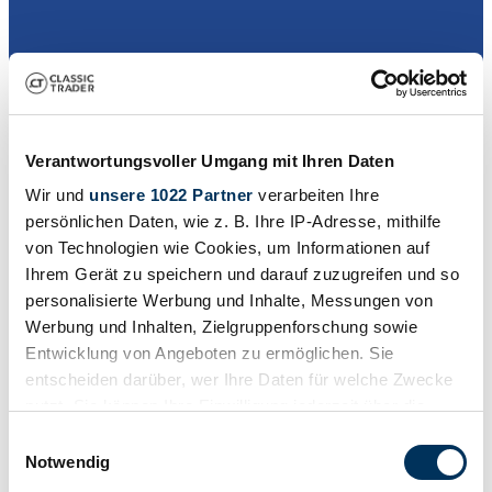
Händler
Karosserieform
Pickup
Verantwortungsvoller Umgang mit Ihren Daten
Tachostand (abgelesen)
81.350 km
Wir und
unsere 1022 Partner
verarbeiten Ihre
Leistung (kW/PS)
persönlichen Daten, wie z. B. Ihre IP-Adresse, mithilfe
58 / 79
von Technologien wie Cookies, um Informationen auf
Ihrem Gerät zu speichern und darauf zuzugreifen und so
personalisierte Werbung und Inhalte, Messungen von
Werbung und Inhalten, Zielgruppenforschung sowie
Entwicklung von Angeboten zu ermöglichen. Sie
entscheiden darüber, wer Ihre Daten für welche Zwecke
nutzt. Sie können Ihre Einwilligung jederzeit über die
Cookie-Erklärung oder durch Klicken auf das Privacy
Einwilligungsauswahl
Trigger Symbol ändern oder widerrufen
Notwendig