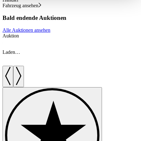
haben oder die sie im Rahmen Ihrer Nutzung der Dienste
Fahrzeug ansehen
gesammelt haben.
Datenschutzerklärung
Bald endende Auktionen
Alle Auktionen ansehen
Auktion
A
Laden…