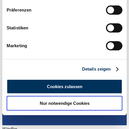
Wenn Sie es erlauben, würden wir auch gerne:
Präferenzen
Informationen über Ihre geografische Lage
erfassen, welche bis auf einige Meter genau sein
können
Statistiken
Händler
Ihr Gerät durch aktives Scannen nach
bestimmten Merkmalen (Fingerprinting) identifizieren
Marketing
Erfahren Sie mehr darüber, wie Ihre persönlichen Daten
verarbeitet werden, und legen Sie Ihre Präferenzen im
Abschnitt Einzelheiten
fest.
Details zeigen
Wir verwenden Cookies, um Inhalte und Anzeigen zu
personalisieren, Funktionen für soziale Medien anbieten
Cookies zulassen
zu können und die Zugriffe auf unsere Website zu
analysieren. Außerdem geben wir Informationen zu Ihrer
Nur notwendige Cookies
Verwendung unserer Website an unsere Partner für
soziale Medien, Werbung und Analysen weiter. Unsere
Partner führen diese Informationen möglicherweise mit
weiteren Daten zusammen, die Sie ihnen bereitgestellt
Händler