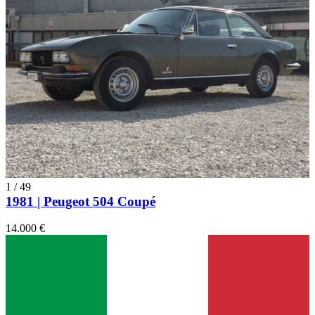
1
/
49
1981 | Peugeot 504 Coupé
14.000 €