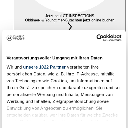
Jetzt neu! CT INSPECTIONS
Oldtimer- & Youngtimer-Gutachten jetzt online buchen
Anmelden
Suche anpassen
Verantwortungsvoller Umgang mit Ihren Daten
Marke
Lincoln
Wir und
unsere 1022 Partner
verarbeiten Ihre
Modellreihe
Continental
persönlichen Daten, wie z. B. Ihre IP-Adresse, mithilfe
von Technologien wie Cookies, um Informationen auf
Baureihe
54A
Ihrem Gerät zu speichern und darauf zuzugreifen und so
personalisierte Werbung und Inhalte, Messungen von
Suchauftrag einrichten
|
Werbung und Inhalten, Zielgruppenforschung sowie
< Zurück
Entwicklung von Angeboten zu ermöglichen. Sie
Automobil
entscheiden darüber, wer Ihre Daten für welche Zwecke
Lincoln
Lincoln Continental
nutzt. Sie können Ihre Einwilligung jederzeit über die
Lincoln 54A
(1 Angebot)