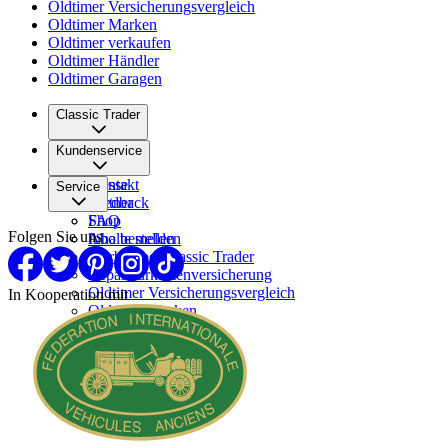
Oldtimer Versicherungsvergleich
Oldtimer Marken
Oldtimer verkaufen
Oldtimer Händler
Oldtimer Garagen
Classic Trader
Über uns
Kundenservice
Karriere
Presse
Kontakt
Service
Partner
Feedback
FAQ
Shop
Folgen Sie uns
Inhalte melden
Abo bestellen
Werben bei Classic Trader
Reparaturkostenversicherung
Oldtimer Versicherungsvergleich
In Kooperation mit
Oldtimer Marken
Oldtimer verkaufen
Oldtimer Händler
Oldtimer Garagen