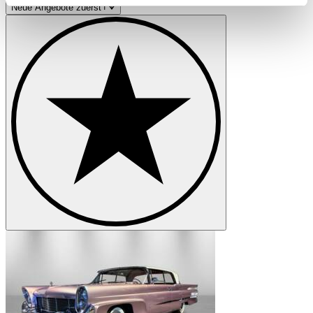
Neue Angebote zuerst
Lincoln Mark VIII
Partner führen diese Informationen möglicherweise mit
weiteren Daten zusammen, die Sie ihnen bereitgestellt
Lincoln Modelle
haben oder die sie im Rahmen Ihrer Nutzung der Dienste
gesammelt haben.
Datenschutzerklärung
Lincoln Cosmopolitan
Lincoln Premiere