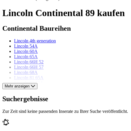
Lincoln Continental 89 kaufen
Continental Baureihen
Lincoln 4th generation
Lincoln 54A
Lincoln 60A
Lincoln 65A
Lincoln 66H 52
Lincoln 66H 57
Lincoln 68A
Lincoln 81 65A
Lincoln 82 53A
Mehr anzeigen
Lincoln 82 53A
Lincoln 82 74A
Suchergebnisse
Lincoln 89 65A
Lincoln 89 65 A
Lincoln Mark IV
Zur Zeit sind keine passenden Inserate zu Ihrer Suche veröffentlicht.
Lincoln Mark V
Lincoln Mark VII
Lincoln Mark VIII