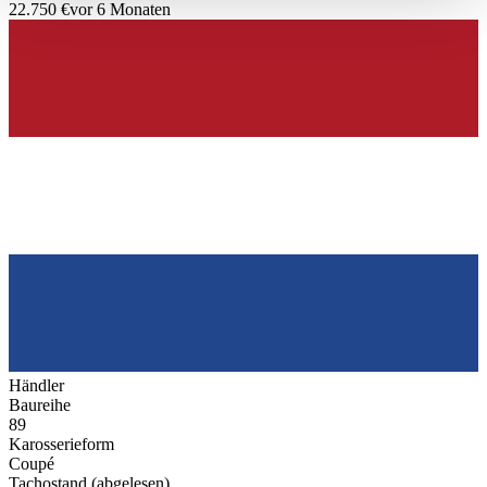
22.750 €
vor 6 Monaten
haben oder die sie im Rahmen Ihrer Nutzung der Dienste
gesammelt haben.
Datenschutzerklärung
Händler
Baureihe
89
Karosserieform
Coupé
Tachostand (abgelesen)