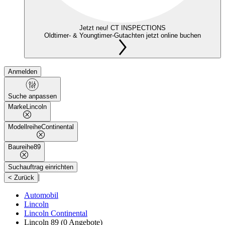
Jetzt neu! CT INSPECTIONS
Oldtimer- & Youngtimer-Gutachten jetzt online buchen
Anmelden
Suche anpassen
Marke
Lincoln
Modellreihe
Continental
Baureihe
89
Suchauftrag einrichten
|
< Zurück
Automobil
Lincoln
Lincoln Continental
Lincoln 89
(0 Angebote)