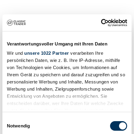
Verantwortungsvoller Umgang mit Ihren Daten
Wir und
unsere 1022 Partner
verarbeiten Ihre
Händler
persönlichen Daten, wie z. B. Ihre IP-Adresse, mithilfe
von Technologien wie Cookies, um Informationen auf
Ihrem Gerät zu speichern und darauf zuzugreifen und so
personalisierte Werbung und Inhalte, Messungen von
Werbung und Inhalten, Zielgruppenforschung sowie
Entwicklung von Angeboten zu ermöglichen. Sie
entscheiden darüber, wer Ihre Daten für welche Zwecke
nutzt. Sie können Ihre Einwilligung jederzeit über die
Cookie-Erklärung oder durch Klicken auf das Privacy
Einwilligungsauswahl
Trigger Symbol ändern oder widerrufen
Notwendig