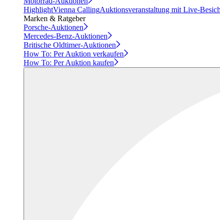
Motorrad-Auktionen
Highlight
Vienna Calling
Auktionsveranstaltung mit Live-Besic
Marken & Ratgeber
Porsche-Auktionen
Mercedes-Benz-Auktionen
Britische Oldtimer-Auktionen
How To: Per Auktion verkaufen
How To: Per Auktion kaufen