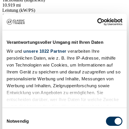
10.919 mi
Leistung (kW/PS)
1 / 1
Verantwortungsvoller Umgang mit Ihren Daten
Wir und
unsere 1022 Partner
verarbeiten Ihre
persönlichen Daten, wie z. B. Ihre IP-Adresse, mithilfe
von Technologien wie Cookies, um Informationen auf
Ihrem Gerät zu speichern und darauf zuzugreifen und so
personalisierte Werbung und Inhalte, Messungen von
Werbung und Inhalten, Zielgruppenforschung sowie
Entwicklung von Angeboten zu ermöglichen. Sie
entscheiden darüber, wer Ihre Daten für welche Zwecke
nutzt. Sie können Ihre Einwilligung jederzeit über die
Cookie-Erklärung oder durch Klicken auf das Privacy
Händler
Einwilligungsauswahl
Trigger Symbol ändern oder widerrufen
Notwendig