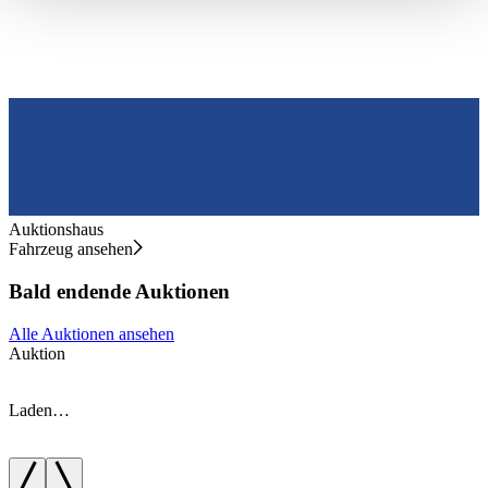
haben oder die sie im Rahmen Ihrer Nutzung der Dienste
gesammelt haben.
Datenschutzerklärung
Auktionshaus
Fahrzeug ansehen
Bald endende Auktionen
Alle Auktionen ansehen
Auktion
A
Laden…