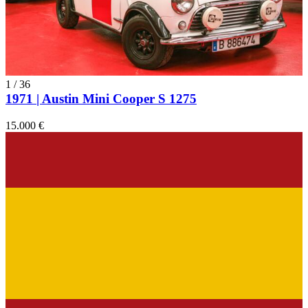
1
/
36
1971 | Austin Mini Cooper S 1275
15.000 €