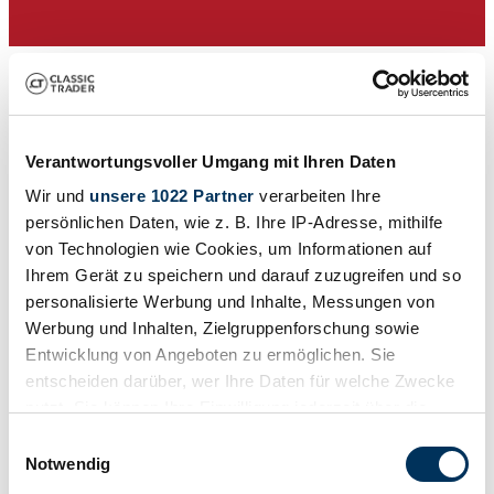
Verantwortungsvoller Umgang mit Ihren Daten
Wir und
unsere 1022 Partner
verarbeiten Ihre
persönlichen Daten, wie z. B. Ihre IP-Adresse, mithilfe
von Technologien wie Cookies, um Informationen auf
Ihrem Gerät zu speichern und darauf zuzugreifen und so
Auktionshaus
personalisierte Werbung und Inhalte, Messungen von
Baureihe
Werbung und Inhalten, Zielgruppenforschung sowie
Mk IV
Entwicklung von Angeboten zu ermöglichen. Sie
Karosserieform
Kleinwagen
entscheiden darüber, wer Ihre Daten für welche Zwecke
Tachostand (abgelesen)
nutzt. Sie können Ihre Einwilligung jederzeit über die
Nicht angegeben
Cookie-Erklärung oder durch Klicken auf das Privacy
Leistung (kW/PS)
Einwilligungsauswahl
29 / 40
Trigger Symbol ändern oder widerrufen
Notwendig