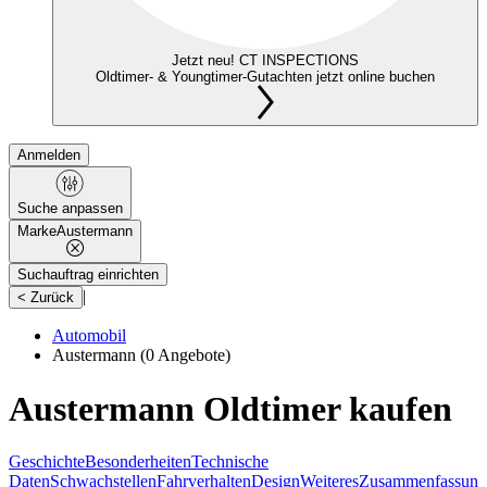
Jetzt neu! CT INSPECTIONS
Oldtimer- & Youngtimer-Gutachten jetzt online buchen
Anmelden
Suche anpassen
Marke
Austermann
Suchauftrag einrichten
|
< Zurück
Automobil
Austermann
(0 Angebote)
Austermann Oldtimer kaufen
Geschichte
Besonderheiten
Technische
Daten
Schwachstellen
Fahrverhalten
Design
Weiteres
Zusammenfassung