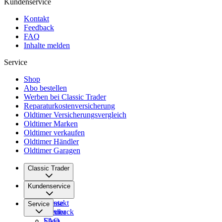
Kundenservice
Kontakt
Feedback
FAQ
Inhalte melden
Service
Shop
Abo bestellen
Werben bei Classic Trader
Reparaturkostenversicherung
Oldtimer Versicherungsvergleich
Oldtimer Marken
Oldtimer verkaufen
Oldtimer Händler
Oldtimer Garagen
Classic Trader
Über uns
Kundenservice
Karriere
Presse
Kontakt
Service
Partner
Feedback
FAQ
Shop