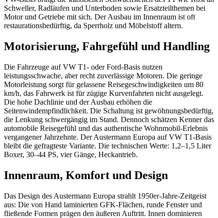
Schweller, Radläufen und Unterboden sowie Ersatzteilthemen bei
Motor und Getriebe mit sich. Der Ausbau im Innenraum ist oft
restaurationsbedürftig, da Sperrholz und Möbelstoff altern.
Motorisierung, Fahrgefühl und Handling
Die Fahrzeuge auf VW T1- oder Ford-Basis nutzen
leistungsschwache, aber recht zuverlässige Motoren. Die geringe
Motorleistung sorgt für gelassene Reisegeschwindigkeiten um 80
km/h, das Fahrwerk ist für zügige Kurvenfahrten nicht ausgelegt.
Die hohe Dachlinie und der Ausbau erhöhen die
Seitenwindempfindlichkeit. Die Schaltung ist gewöhnungsbedürftig,
die Lenkung schwergängig im Stand. Dennoch schätzen Kenner das
automobile Reisegefühl und das authentische Wohnmobil-Erlebnis
vergangener Jahrzehnte. Der Austermann Europa auf VW T1-Basis
bleibt die gefragteste Variante. Die technischen Werte: 1,2–1,5 Liter
Boxer, 30–44 PS, vier Gänge, Heckantrieb.
Innenraum, Komfort und Design
Das Design des Austermann Europa strahlt 1950er-Jahre-Zeitgeist
aus: Die von Hand laminierten GFK-Flächen, runde Fenster und
fließende Formen prägen den äußeren Auftritt. Innen dominieren