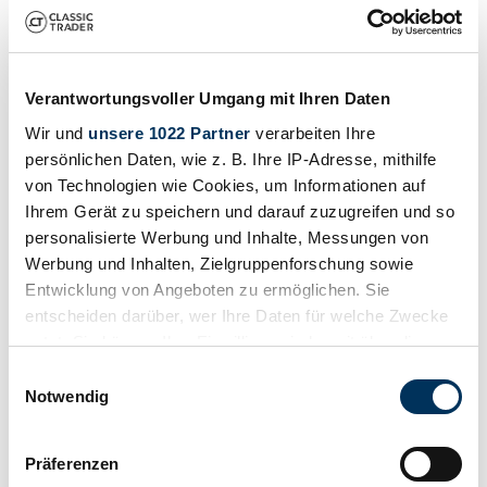
Fahrzeug inserieren
Sie haben einen Austermann, den Sie verkaufen wollen? Dann
erstellen Sie jetzt ein Inserat.
Verantwortungsvoller Umgang mit Ihren Daten
Fahrzeug inserieren
Wir und
unsere 1022 Partner
verarbeiten Ihre
Bald endende Auktionen
persönlichen Daten, wie z. B. Ihre IP-Adresse, mithilfe
von Technologien wie Cookies, um Informationen auf
Alle Auktionen ansehen
Ihrem Gerät zu speichern und darauf zuzugreifen und so
Auktion
A
personalisierte Werbung und Inhalte, Messungen von
Werbung und Inhalten, Zielgruppenforschung sowie
Laden…
Entwicklung von Angeboten zu ermöglichen. Sie
entscheiden darüber, wer Ihre Daten für welche Zwecke
nutzt. Sie können Ihre Einwilligung jederzeit über die
Cookie-Erklärung oder durch Klicken auf das Privacy
Einwilligungsauswahl
Trigger Symbol ändern oder widerrufen
Notwendig
Wenn Sie es erlauben, würden wir auch gerne:
Präferenzen
Informationen über Ihre geografische Lage
Benachrichtigung erstellen