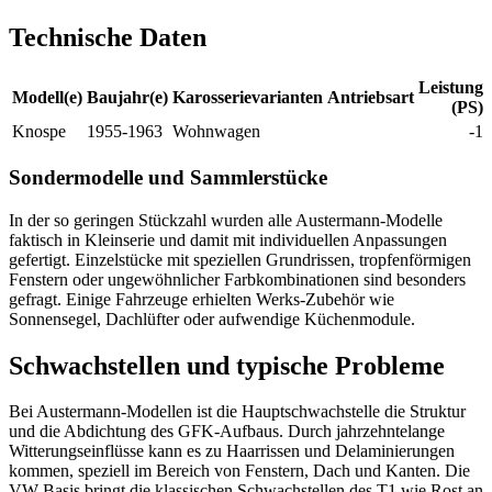
Technische Daten
Leistung
Modell(e)
Baujahr(e)
Karosserievarianten
Antriebsart
(PS)
Knospe
1955-1963
Wohnwagen
-1
Sondermodelle und Sammlerstücke
In der so geringen Stückzahl wurden alle Austermann-Modelle
faktisch in Kleinserie und damit mit individuellen Anpassungen
gefertigt. Einzelstücke mit speziellen Grundrissen, tropfenförmigen
Fenstern oder ungewöhnlicher Farbkombinationen sind besonders
gefragt. Einige Fahrzeuge erhielten Werks-Zubehör wie
Sonnensegel, Dachlüfter oder aufwendige Küchenmodule.
Schwachstellen und typische Probleme
Bei Austermann-Modellen ist die Hauptschwachstelle die Struktur
und die Abdichtung des GFK-Aufbaus. Durch jahrzehntelange
Witterungseinflüsse kann es zu Haarrissen und Delaminierungen
kommen, speziell im Bereich von Fenstern, Dach und Kanten. Die
VW-Basis bringt die klassischen Schwachstellen des T1 wie Rost an