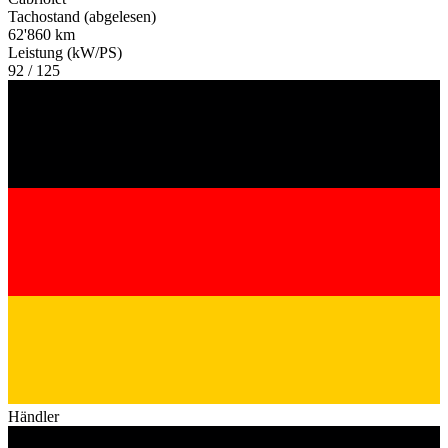
Tachostand (abgelesen)
62'860 km
Leistung (kW/PS)
92 / 125
Händler