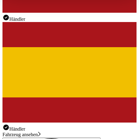
haben oder die sie im Rahmen Ihrer Nutzung der Dienste
gesammelt haben.
Datenschutzerklärung
Händler
Händler
Fahrzeug ansehen