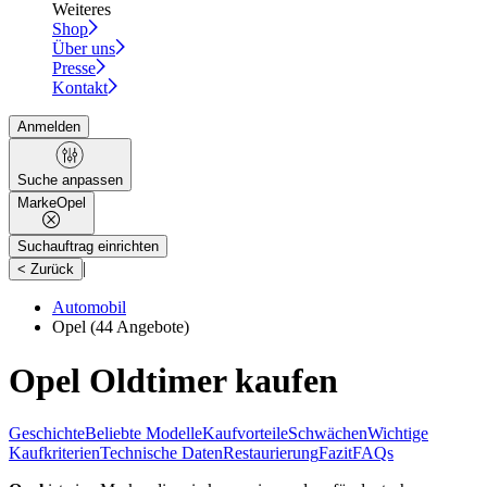
Weiteres
Shop
Über uns
Presse
Kontakt
Anmelden
Suche anpassen
Marke
Opel
Suchauftrag einrichten
|
< Zurück
Automobil
Opel
(44 Angebote)
Opel Oldtimer kaufen
Geschichte
Beliebte Modelle
Kaufvorteile
Schwächen
Wichtige
Kaufkriterien
Technische Daten
Restaurierung
Fazit
FAQs