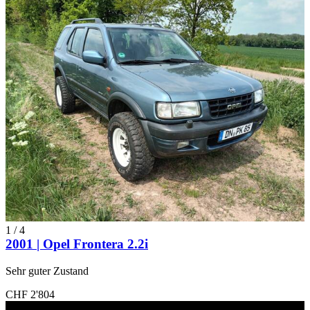
1
/
4
2001 | Opel Frontera 2.2i
Sehr guter Zustand
CHF 2'804