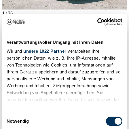
1
/
26
1984 | Opel Kadett 1,3 S
CHF 3'738
Verantwortungsvoller Umgang mit Ihren Daten
Wir und
unsere 1022 Partner
verarbeiten Ihre
persönlichen Daten, wie z. B. Ihre IP-Adresse, mithilfe
von Technologien wie Cookies, um Informationen auf
Ihrem Gerät zu speichern und darauf zuzugreifen und so
personalisierte Werbung und Inhalte, Messungen von
Werbung und Inhalten, Zielgruppenforschung sowie
Entwicklung von Angeboten zu ermöglichen. Sie
entscheiden darüber, wer Ihre Daten für welche Zwecke
nutzt. Sie können Ihre Einwilligung jederzeit über die
Cookie-Erklärung oder durch Klicken auf das Privacy
Einwilligungsauswahl
Trigger Symbol ändern oder widerrufen
Notwendig