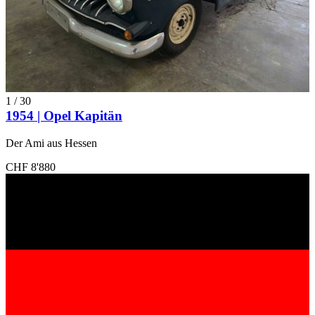
1
/
30
1954 | Opel Kapitän
Der Ami aus Hessen
CHF 8'880