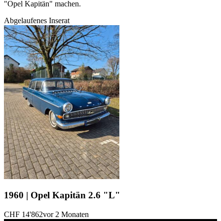
"Opel Kapitän" machen.
Abgelaufenes Inserat
1960 | Opel Kapitän 2.6 "L"
CHF 14'862
vor 2 Monaten