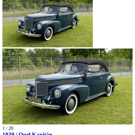
1
/
20
1939 | Opel Kapitän