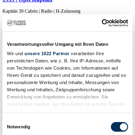
Kapitän 39 Cabrio | Radio | H-Zulassung
CHF 45'754
Verantwortungsvoller Umgang mit Ihren Daten
Wir und
unsere 1022 Partner
verarbeiten Ihre
persönlichen Daten, wie z. B. Ihre IP-Adresse, mithilfe
von Technologien wie Cookies, um Informationen auf
Ihrem Gerät zu speichern und darauf zuzugreifen und so
personalisierte Werbung und Inhalte, Messungen von
Werbung und Inhalten, Zielgruppenforschung sowie
Entwicklung von Angeboten zu ermöglichen. Sie
entscheiden darüber, wer Ihre Daten für welche Zwecke
nutzt. Sie können Ihre Einwilligung jederzeit über die
Cookie-Erklärung oder durch Klicken auf das Privacy
Einwilligungsauswahl
Händler
Trigger Symbol ändern oder widerrufen
Notwendig
Karosserieform