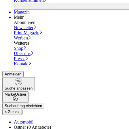
Kundenstimmen
Magazin
Mehr
Abonnieren
Newsletter
Print Magazin
Werben
Weiteres
Shop
Über uns
Presse
Kontakt
Anmelden
Suche anpassen
Marke
Ostner
Suchauftrag einrichten
|
< Zurück
Automobil
Ostner
(0 Angebote)