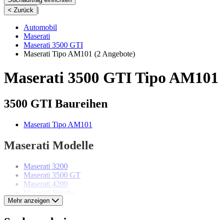
|
< Zurück
Automobil
Maserati
Maserati 3500 GTI
Maserati Tipo AM101
(2 Angebote)
Maserati 3500 GTI Tipo AM101
3500 GTI Baureihen
Maserati Tipo AM101
Maserati Modelle
Maserati 3200
Maserati 3500 GT
Maserati 4200
Maserati Biturbo
Mehr anzeigen
Maserati Ghibli
Maserati GranTurismo
Maserati Indy