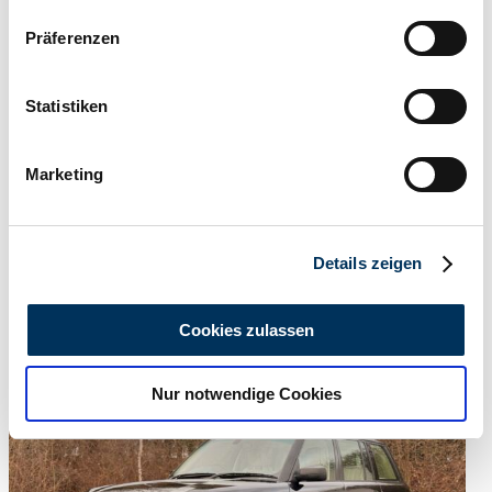
Wenn Sie es erlauben, würden wir auch gerne:
Präferenzen
Informationen über Ihre geografische Lage
erfassen, welche bis auf einige Meter genau sein
können
Statistiken
Ihr Gerät durch aktives Scannen nach
bestimmten Merkmalen (Fingerprinting) identifizieren
Marketing
Erfahren Sie mehr darüber, wie Ihre persönlichen Daten
verarbeitet werden, und legen Sie Ihre Präferenzen im
Abschnitt Einzelheiten
fest.
Details zeigen
Wir verwenden Cookies, um Inhalte und Anzeigen zu
Händler
personalisieren, Funktionen für soziale Medien anbieten
Abgelaufenes Inserat
Cookies zulassen
zu können und die Zugriffe auf unsere Website zu
analysieren. Außerdem geben wir Informationen zu Ihrer
Nur notwendige Cookies
Verwendung unserer Website an unsere Partner für
soziale Medien, Werbung und Analysen weiter. Unsere
Partner führen diese Informationen möglicherweise mit
weiteren Daten zusammen, die Sie ihnen bereitgestellt