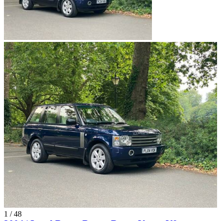
1
/
48