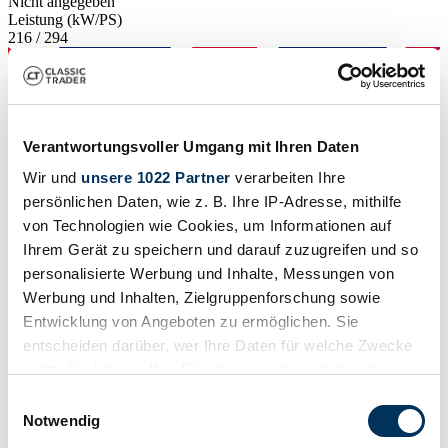
Nicht angegeben
Leistung (kW/PS)
216 / 294
Verantwortungsvoller Umgang mit Ihren Daten
Wir und
unsere 1022 Partner
verarbeiten Ihre
persönlichen Daten, wie z. B. Ihre IP-Adresse, mithilfe
von Technologien wie Cookies, um Informationen auf
Ihrem Gerät zu speichern und darauf zuzugreifen und so
personalisierte Werbung und Inhalte, Messungen von
Werbung und Inhalten, Zielgruppenforschung sowie
Entwicklung von Angeboten zu ermöglichen. Sie
entscheiden darüber, wer Ihre Daten für welche Zwecke
nutzt. Sie können Ihre Einwilligung jederzeit über die
Händler
Cookie-Erklärung oder durch Klicken auf das Privacy
Einwilligungsauswahl
Trigger Symbol ändern oder widerrufen
Notwendig