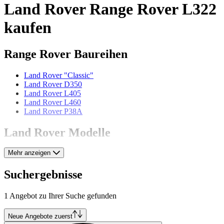
Land Rover Range Rover L322
kaufen
Range Rover Baureihen
Land Rover "Classic"
Land Rover D350
Land Rover L405
Land Rover L460
Land Rover P38A
Land Rover Modelle
Mehr anzeigen
Land Rover 109
Land Rover 80
Land Rover 86
Suchergebnisse
Land Rover 88
Land Rover Defender
1 Angebot zu Ihrer Suche gefunden
Land Rover Discovery
Land Rover Forward Control
Land Rover Range Rover Evoque
Neue Angebote zuerst