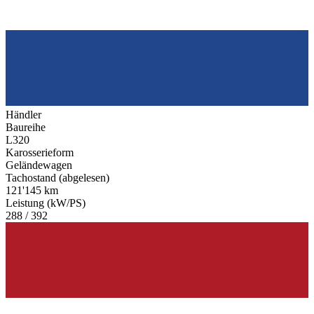
Händler
Baureihe
L320
Karosserieform
Geländewagen
Tachostand (abgelesen)
121'145 km
Leistung (kW/PS)
288 / 392