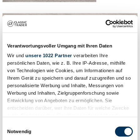
Verantwortungsvoller Umgang mit Ihren Daten
Wir und
unsere 1022 Partner
verarbeiten Ihre
persönlichen Daten, wie z. B. Ihre IP-Adresse, mithilfe
von Technologien wie Cookies, um Informationen auf
Ihrem Gerät zu speichern und darauf zuzugreifen und so
personalisierte Werbung und Inhalte, Messungen von
Werbung und Inhalten, Zielgruppenforschung sowie
Entwicklung von Angeboten zu ermöglichen. Sie
entscheiden darüber, wer Ihre Daten für welche Zwecke
nutzt. Sie können Ihre Einwilligung jederzeit über die
1
/
30
2019 | Land Rover Range Rover Sport P400e PHEV
Cookie-Erklärung oder durch Klicken auf das Privacy
Einwilligungsauswahl
Trigger Symbol ändern oder widerrufen
Notwendig
P400e HSE