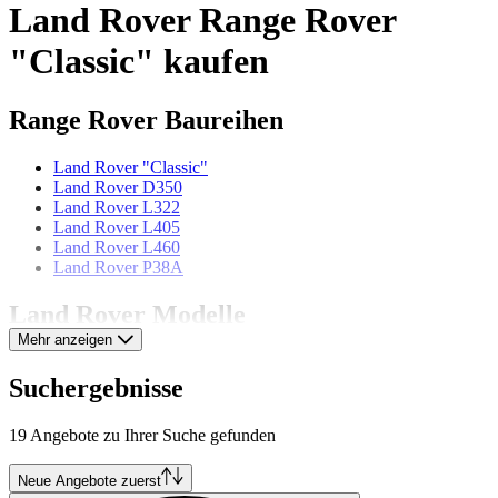
Land Rover Range Rover
"Classic" kaufen
Range Rover Baureihen
Land Rover "Classic"
Land Rover D350
Land Rover L322
Land Rover L405
Land Rover L460
Land Rover P38A
Land Rover Modelle
Mehr anzeigen
Land Rover 109
Land Rover 80
Suchergebnisse
Land Rover 86
Land Rover 88
19 Angebote zu Ihrer Suche gefunden
Land Rover Defender
Land Rover Discovery
Land Rover Forward Control
Neue Angebote zuerst