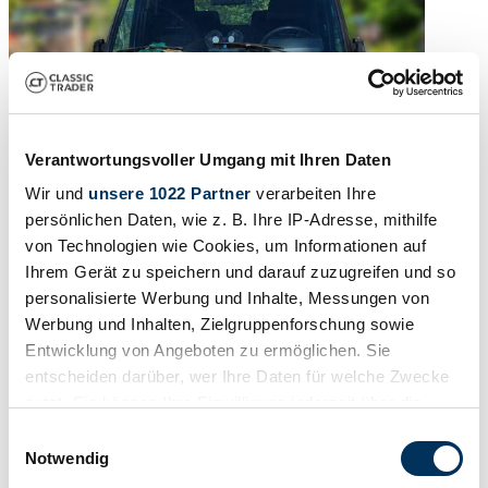
Verantwortungsvoller Umgang mit Ihren Daten
Wir und
unsere 1022 Partner
verarbeiten Ihre
persönlichen Daten, wie z. B. Ihre IP-Adresse, mithilfe
von Technologien wie Cookies, um Informationen auf
Ihrem Gerät zu speichern und darauf zuzugreifen und so
personalisierte Werbung und Inhalte, Messungen von
1
/
15
Werbung und Inhalten, Zielgruppenforschung sowie
1987 | Land Rover Range Rover Classic
Entwicklung von Angeboten zu ermöglichen. Sie
entscheiden darüber, wer Ihre Daten für welche Zwecke
Range Rover Classic 3.5 V8 Automatik – Oldtimer!
nutzt. Sie können Ihre Einwilligung jederzeit über die
CHF 16'731
Cookie-Erklärung oder durch Klicken auf das Privacy
Einwilligungsauswahl
Trigger Symbol ändern oder widerrufen
Notwendig