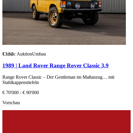
1
Classic Auktion
/
52
Umbau
1989 | Land Rover Range Rover Classic 3,9
Range Rover Classic – Der Gentleman im Maßanzug… mit
Stahlkappenstiefeln
€ 70'000 - € 90'000
Vorschau