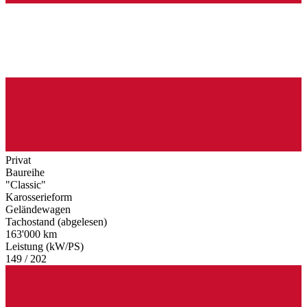
Privat
Baureihe
"Classic"
Karosserieform
Geländewagen
Tachostand (abgelesen)
163'000 km
Leistung (kW/PS)
149 / 202