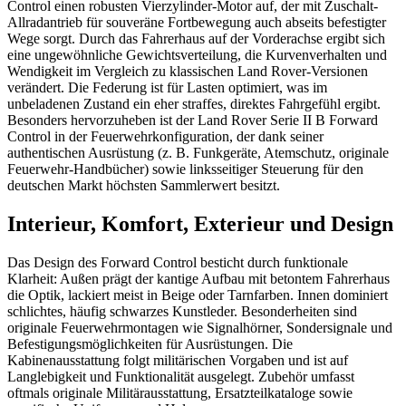
Control einen robusten Vierzylinder-Motor auf, der mit Zuschalt-
Allradantrieb für souveräne Fortbewegung auch abseits befestigter
Wege sorgt. Durch das Fahrerhaus auf der Vorderachse ergibt sich
eine ungewöhnliche Gewichtsverteilung, die Kurvenverhalten und
Wendigkeit im Vergleich zu klassischen Land Rover-Versionen
verändert. Die Federung ist für Lasten optimiert, was im
unbeladenen Zustand ein eher straffes, direktes Fahrgefühl ergibt.
Besonders hervorzuheben ist der Land Rover Serie II B Forward
Control in der Feuerwehrkonfiguration, der dank seiner
authentischen Ausrüstung (z. B. Funkgeräte, Atemschutz, originale
Feuerwehr-Handbücher) sowie linksseitiger Steuerung für den
deutschen Markt höchsten Sammlerwert besitzt.
Interieur, Komfort, Exterieur und Design
Das Design des Forward Control besticht durch funktionale
Klarheit: Außen prägt der kantige Aufbau mit betontem Fahrerhaus
die Optik, lackiert meist in Beige oder Tarnfarben. Innen dominiert
schlichtes, häufig schwarzes Kunstleder. Besonderheiten sind
originale Feuerwehrmontagen wie Signalhörner, Sondersignale und
Befestigungsmöglichkeiten für Ausrüstungen. Die
Kabinenausstattung folgt militärischen Vorgaben und ist auf
Langlebigkeit und Funktionalität ausgelegt. Zubehör umfasst
oftmals originale Militärausstattung, Ersatzteilkataloge sowie