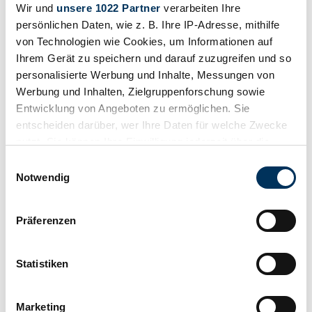
Wir und
unsere 1022 Partner
verarbeiten Ihre
persönlichen Daten, wie z. B. Ihre IP-Adresse, mithilfe
von Technologien wie Cookies, um Informationen auf
Ihrem Gerät zu speichern und darauf zuzugreifen und so
personalisierte Werbung und Inhalte, Messungen von
Werbung und Inhalten, Zielgruppenforschung sowie
Entwicklung von Angeboten zu ermöglichen. Sie
entscheiden darüber, wer Ihre Daten für welche Zwecke
nutzt. Sie können Ihre Einwilligung jederzeit über die
Privat
Cookie-Erklärung oder durch Klicken auf das Privacy
Einwilligungsauswahl
Trigger Symbol ändern oder widerrufen
Notwendig
Wenn Sie es erlauben, würden wir auch gerne:
Präferenzen
Informationen über Ihre geografische Lage
erfassen, welche bis auf einige Meter genau sein
können
Statistiken
Ihr Gerät durch aktives Scannen nach
bestimmten Merkmalen (Fingerprinting) identifizieren
Marketing