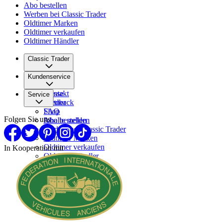
Abo bestellen
Werben bei Classic Trader
Oldtimer Marken
Oldtimer verkaufen
Oldtimer Händler
Classic Trader
Über uns
Kundenservice
Karriere
Presse
Kontakt
Service
Partner
Feedback
FAQ
Shop
Folgen Sie uns
Inhalte melden
Abo bestellen
Werben bei Classic Trader
Oldtimer Marken
Oldtimer verkaufen
In Kooperation mit
Oldtimer Händler