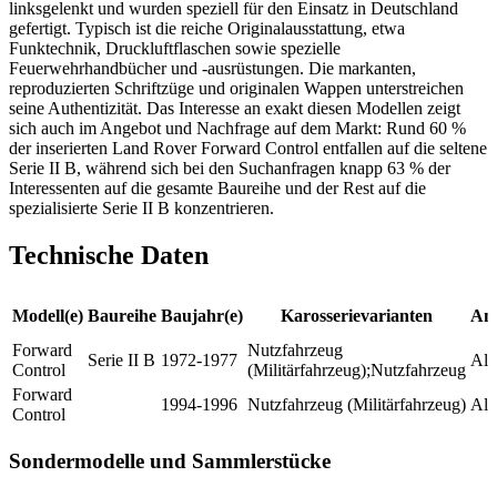
linksgelenkt und wurden speziell für den Einsatz in Deutschland
gefertigt. Typisch ist die reiche Originalausstattung, etwa
Funktechnik, Druckluftflaschen sowie spezielle
Feuerwehrhandbücher und -ausrüstungen. Die markanten,
reproduzierten Schriftzüge und originalen Wappen unterstreichen
seine Authentizität. Das Interesse an exakt diesen Modellen zeigt
sich auch im Angebot und Nachfrage auf dem Markt: Rund 60 %
der inserierten Land Rover Forward Control entfallen auf die seltene
Serie II B, während sich bei den Suchanfragen knapp 63 % der
Interessenten auf die gesamte Baureihe und der Rest auf die
spezialisierte Serie II B konzentrieren.
Technische Daten
Modell(e)
Baureihe
Baujahr(e)
Karosserievarianten
Ant
Forward
Nutzfahrzeug
Serie II B
1972-1977
All
Control
(Militärfahrzeug);Nutzfahrzeug
Forward
1994-1996
Nutzfahrzeug (Militärfahrzeug)
All
Control
Sondermodelle und Sammlerstücke