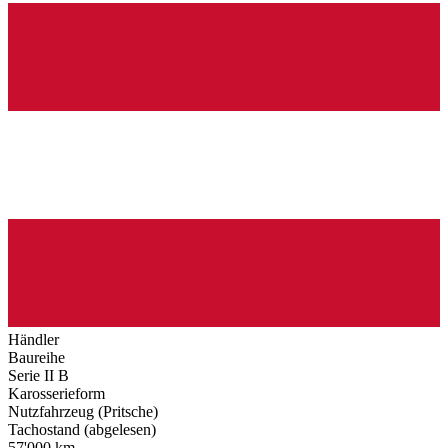
Händler
Baureihe
Serie II B
Karosserieform
Nutzfahrzeug (Pritsche)
Tachostand (abgelesen)
57'000 km