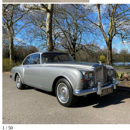
1
/
50