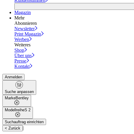
Kundenstimmen
Magazin
Mehr
Abonnieren
Newsletter
Print Magazin
Werben
Weiteres
Shop
Über uns
Presse
Kontakt
Anmelden
Suche anpassen
Marke
Bentley
Modellreihe
S 2
Suchauftrag einrichten
|
< Zurück