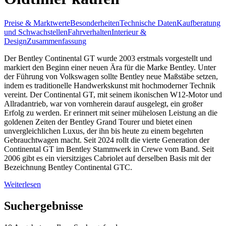
Preise & Marktwerte
Besonderheiten
Technische Daten
Kaufberatung
und Schwachstellen
Fahrverhalten
Interieur &
Design
Zusammenfassung
Der Bentley Continental GT wurde 2003 erstmals vorgestellt und
markiert den Beginn einer neuen Ära für die Marke Bentley. Unter
der Führung von Volkswagen sollte Bentley neue Maßstäbe setzen,
indem es traditionelle Handwerkskunst mit hochmoderner Technik
vereint. Der Continental GT, mit seinem ikonischen W12-Motor und
Allradantrieb, war von vornherein darauf ausgelegt, ein großer
Erfolg zu werden. Er erinnert mit seiner mühelosen Leistung an die
goldenen Zeiten der Bentley Grand Tourer und bietet einen
unvergleichlichen Luxus, der ihn bis heute zu einem begehrten
Gebrauchtwagen macht. Seit 2024 rollt die vierte Generation der
Continental GT im Bentley Stammwerk in Crewe vom Band. Seit
2006 gibt es ein viersitziges Cabriolet auf derselben Basis mit der
Bezeichnung Bentley Continental GTC.
Weiterlesen
Suchergebnisse