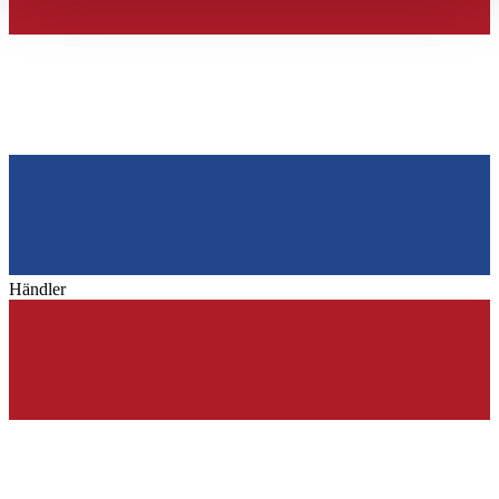
haben oder die sie im Rahmen Ihrer Nutzung der Dienste
gesammelt haben.
Datenschutzerklärung
Händler