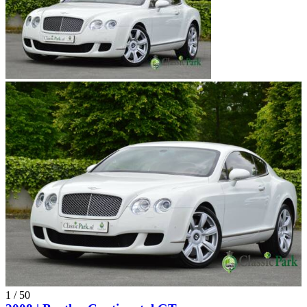
1
/
50