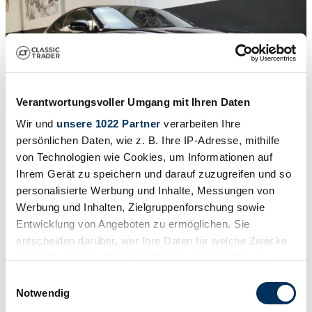
Verantwortungsvoller Umgang mit Ihren Daten
Wir und
unsere 1022 Partner
verarbeiten Ihre
persönlichen Daten, wie z. B. Ihre IP-Adresse, mithilfe
von Technologien wie Cookies, um Informationen auf
Ihrem Gerät zu speichern und darauf zuzugreifen und so
1
/
50
personalisierte Werbung und Inhalte, Messungen von
2021 | Bentley Continental GT Speed
Werbung und Inhalten, Zielgruppenforschung sowie
Entwicklung von Angeboten zu ermöglichen. Sie
Bentley Continental GT
entscheiden darüber, wer Ihre Daten für welche Zwecke
CHF 260'781
nutzt. Sie können Ihre Einwilligung jederzeit über die
Cookie-Erklärung oder durch Klicken auf das Privacy
Einwilligungsauswahl
Trigger Symbol ändern oder widerrufen
Notwendig