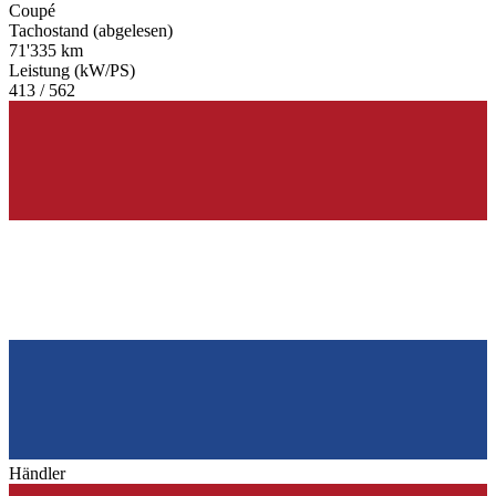
Coupé
Tachostand (abgelesen)
71'335 km
Leistung (kW/PS)
413 / 562
Händler