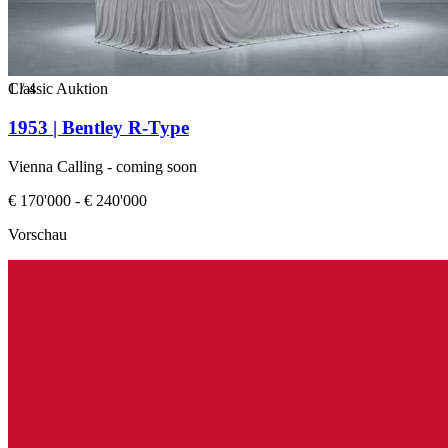
1
Classic Auktion
/
4
1953 | Bentley R-Type
Vienna Calling - coming soon
€ 170'000 - € 240'000
Vorschau