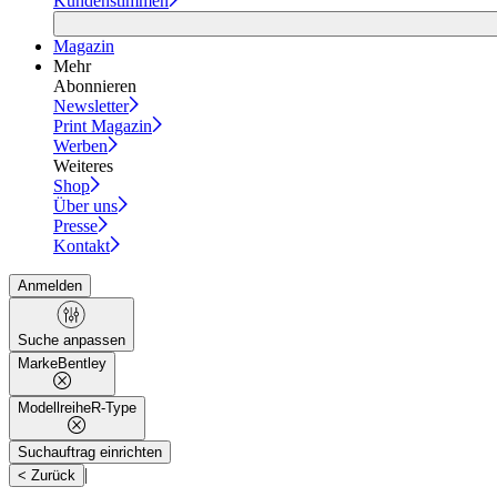
Kundenstimmen
Magazin
Mehr
Abonnieren
Newsletter
Print Magazin
Werben
Weiteres
Shop
Über uns
Presse
Kontakt
Anmelden
Suche anpassen
Marke
Bentley
Modellreihe
R-Type
Suchauftrag einrichten
|
< Zurück