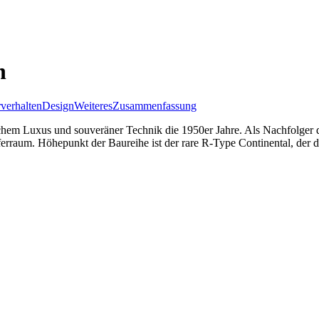
n
verhalten
Design
Weiteres
Zusammenfassung
chem Luxus und souveräner Technik die 1950er Jahre. Als Nachfolger 
raum. Höhepunkt der Baureihe ist der rare R-Type Continental, der dama