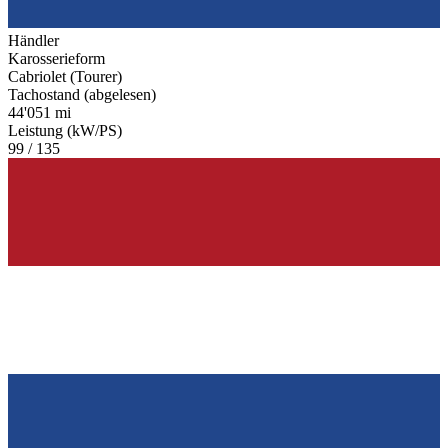
Händler
Karosserieform
Cabriolet (Tourer)
Tachostand (abgelesen)
44'051 mi
Leistung (kW/PS)
99 / 135