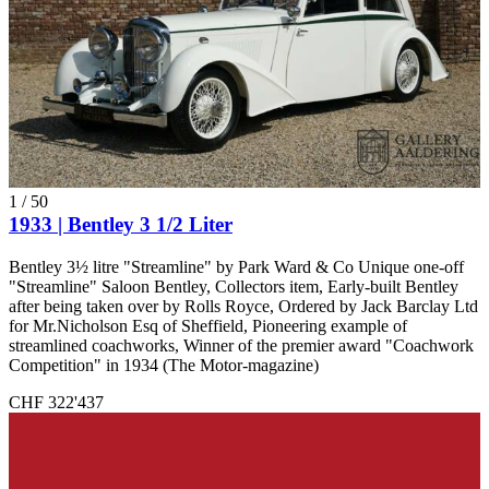
1
/
50
1933 | Bentley 3 1/2 Liter
Bentley 3½ litre "Streamline" by Park Ward & Co Unique one-off
"Streamline" Saloon Bentley, Collectors item, Early-built Bentley
after being taken over by Rolls Royce, Ordered by Jack Barclay Ltd
for Mr.Nicholson Esq of Sheffield, Pioneering example of
streamlined coachworks, Winner of the premier award "Coachwork
Competition" in 1934 (The Motor-magazine)
CHF 322'437