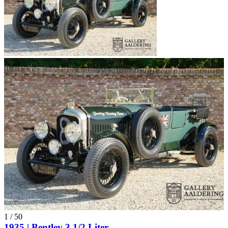
1
/
50
1935 | Bentley 3 1/2 Liter