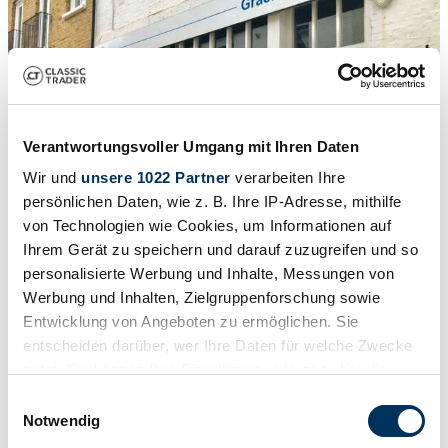
Verantwortungsvoller Umgang mit Ihren Daten
Wir und
unsere 1022 Partner
verarbeiten Ihre
persönlichen Daten, wie z. B. Ihre IP-Adresse, mithilfe
von Technologien wie Cookies, um Informationen auf
Ihrem Gerät zu speichern und darauf zuzugreifen und so
personalisierte Werbung und Inhalte, Messungen von
Werbung und Inhalten, Zielgruppenforschung sowie
1
/
48
Entwicklung von Angeboten zu ermöglichen. Sie
1935 | Bentley 3 1/2 Liter
entscheiden darüber, wer Ihre Daten für welche Zwecke
nutzt. Sie können Ihre Einwilligung jederzeit über die
1935 Bentley 3 1/2 litre Sports Saloon Pillarless Coupe by Gurney
Nutting
Cookie-Erklärung oder durch Klicken auf das Privacy
Einwilligungsauswahl
Trigger Symbol ändern oder widerrufen
Notwendig
CHF 272'621