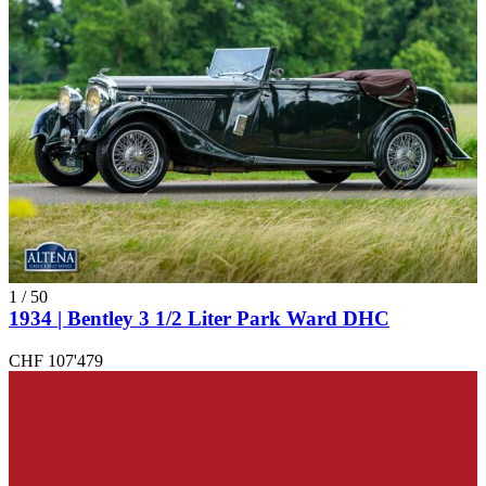
1
/
50
1934 | Bentley 3 1/2 Liter Park Ward DHC
CHF 107'479