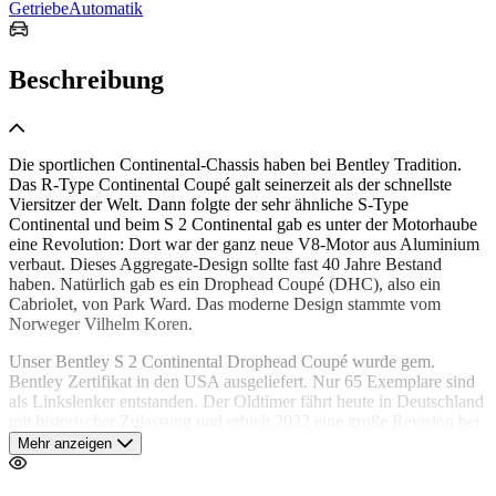
Getriebe
Automatik
Beschreibung
Die sportlichen Continental-Chassis haben bei Bentley Tradition.
Das R-Type Continental Coupé galt seinerzeit als der schnellste
Viersitzer der Welt. Dann folgte der sehr ähnliche S-Type
Continental und beim S 2 Continental gab es unter der Motorhaube
eine Revolution: Dort war der ganz neue V8-Motor aus Aluminium
verbaut. Dieses Aggregate-Design sollte fast 40 Jahre Bestand
haben. Natürlich gab es ein Drophead Coupé (DHC), also ein
Cabriolet, von Park Ward. Das moderne Design stammte vom
Norweger Vilhelm Koren.
Unser Bentley S 2 Continental Drophead Coupé wurde gem.
Bentley Zertifikat in den USA ausgeliefert. Nur 65 Exemplare sind
als Linkslenker entstanden. Der Oldtimer fährt heute in Deutschland
mit historischer Zulassung und erhielt 2022 eine große Revision bei
einem Hamburger Fachbetrieb. Diese Klassiker sind die
Mehr anzeigen
wertbeständigsten Bentleys der Nachkriegszeit. Souveräner
Fahrgenuss in Verbindung mit großer Leistung ist garantiert!