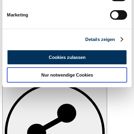
Ihr Gerät durch aktives Scannen nach
bestimmten Merkmalen (Fingerprinting) identifizieren
Marketing
Erfahren Sie mehr darüber, wie Ihre persönlichen Daten
verarbeitet werden, und legen Sie Ihre Präferenzen im
Abschnitt Einzelheiten
fest.
Details zeigen
Wir verwenden Cookies, um Inhalte und Anzeigen zu
personalisieren, Funktionen für soziale Medien anbieten
Cookies zulassen
zu können und die Zugriffe auf unsere Website zu
analysieren. Außerdem geben wir Informationen zu Ihrer
Nur notwendige Cookies
Verwendung unserer Website an unsere Partner für
Drucken
soziale Medien, Werbung und Analysen weiter. Unsere
Partner führen diese Informationen möglicherweise mit
weiteren Daten zusammen, die Sie ihnen bereitgestellt
haben oder die sie im Rahmen Ihrer Nutzung der Dienste
gesammelt haben.
Datenschutzerklärung