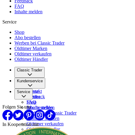
Feedback
FAQ
Inhalte melden
Service
Shop
Abo bestellen
Werben bei Classic Trader
Oldtimer Marken
Oldtimer verkaufen
Oldtimer Händler
Classic Trader
Über uns
Kundenservice
Karriere
Presse
Kontakt
Service
Partner
Feedback
FAQ
Shop
Folgen Sie uns
Inhalte melden
Abo bestellen
Werben bei Classic Trader
Oldtimer Marken
Oldtimer verkaufen
In Kooperation mit
Oldtimer Händler