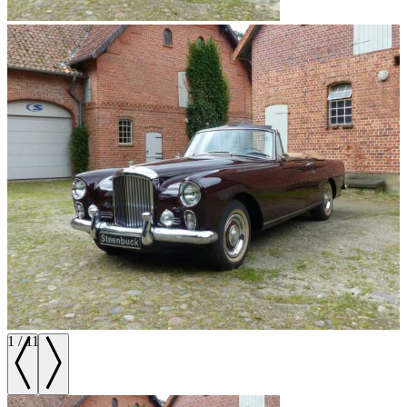
1
/
11