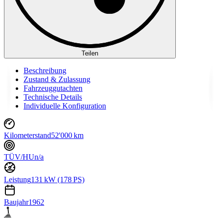
Teilen
Beschreibung
Zustand & Zulassung
Fahrzeuggutachten
Technische Details
Individuelle Konfiguration
Kilometerstand
52'000 km
TÜV/HU
n/a
Leistung
131 kW (178 PS)
Baujahr
1962