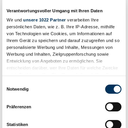
Verantwortungsvoller Umgang mit Ihren Daten
Wir und
unsere 1022 Partner
verarbeiten Ihre
persönlichen Daten, wie z. B. Ihre IP-Adresse, mithilfe
von Technologien wie Cookies, um Informationen auf
Ihrem Gerät zu speichern und darauf zuzugreifen und so
personalisierte Werbung und Inhalte, Messungen von
Werbung und Inhalten, Zielgruppenforschung sowie
Entwicklung von Angeboten zu ermöglichen. Sie
entscheiden darüber, wer Ihre Daten für welche Zwecke
nutzt. Sie können Ihre Einwilligung jederzeit über die
Cookie-Erklärung oder durch Klicken auf das Privacy
Einwilligungsauswahl
Trigger Symbol ändern oder widerrufen
Notwendig
Beobachten
Wenn Sie es erlauben, würden wir auch gerne:
Präferenzen
Informationen über Ihre geografische Lage
erfassen, welche bis auf einige Meter genau sein
können
Statistiken