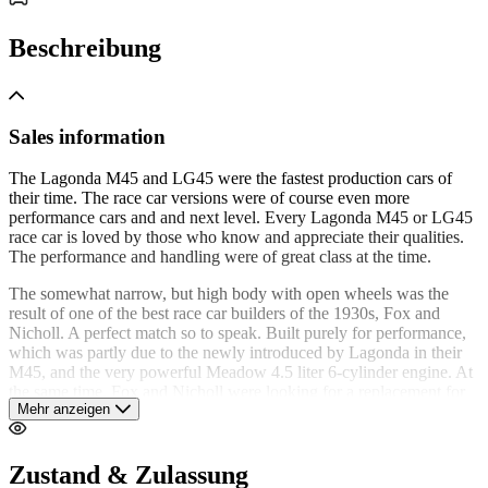
Beschreibung
Sales information
The Lagonda M45 and LG45 were the fastest production cars of
their time. The race car versions were of course even more
performance cars and and next level. Every Lagonda M45 or LG45
race car is loved by those who know and appreciate their qualities.
The performance and handling were of great class at the time.
The somewhat narrow, but high body with open wheels was the
result of one of the best race car builders of the 1930s, Fox and
Nicholl. A perfect match so to speak. Built purely for performance,
which was partly due to the newly introduced by Lagonda in their
M45, and the very powerful Meadow 4.5 liter 6-cylinder engine. At
the same time, Fox and Nicholl were looking for a replacement for
Mehr anzeigen
their Alfa Romeo race cars, which were equipped with the banned
compressors.
This beautiful Lagonda is built on a 1936 LG45 chassis, fitted with
Zustand & Zulassung
the correct M45 (M45/222) engine, which was fitted during the