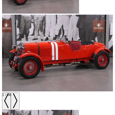
1
/
66