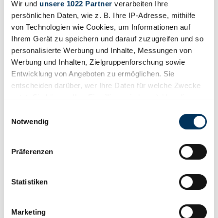
Wir und
unsere 1022 Partner
verarbeiten Ihre
persönlichen Daten, wie z. B. Ihre IP-Adresse, mithilfe
von Technologien wie Cookies, um Informationen auf
Ihrem Gerät zu speichern und darauf zuzugreifen und so
personalisierte Werbung und Inhalte, Messungen von
Werbung und Inhalten, Zielgruppenforschung sowie
Entwicklung von Angeboten zu ermöglichen. Sie
entscheiden darüber, wer Ihre Daten für welche Zwecke
nutzt. Sie können Ihre Einwilligung jederzeit über die
Cookie-Erklärung oder durch Klicken auf das Privacy
Einwilligungsauswahl
Trigger Symbol ändern oder widerrufen
Notwendig
Wenn Sie es erlauben, würden wir auch gerne:
Präferenzen
Informationen über Ihre geografische Lage
Beobachten
erfassen, welche bis auf einige Meter genau sein
können
Statistiken
Ihr Gerät durch aktives Scannen nach
bestimmten Merkmalen (Fingerprinting) identifizieren
Marketing
Erfahren Sie mehr darüber, wie Ihre persönlichen Daten