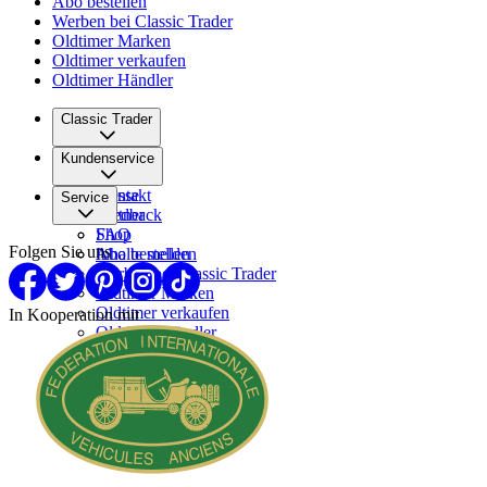
Abo bestellen
Werben bei Classic Trader
Oldtimer Marken
Oldtimer verkaufen
Oldtimer Händler
Classic Trader
Über uns
Kundenservice
Karriere
Presse
Kontakt
Service
Partner
Feedback
FAQ
Shop
Folgen Sie uns
Inhalte melden
Abo bestellen
Werben bei Classic Trader
Oldtimer Marken
Oldtimer verkaufen
In Kooperation mit
Oldtimer Händler