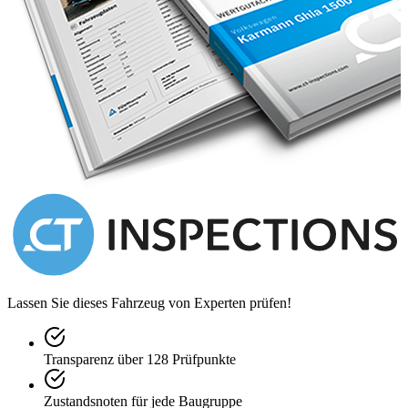
**Engine: **6 cylinder in line
**Engine capacity: **4476 cc.
**Weight: **1300 kg.
**Transmission: **4 speed manual
Options & accessories
Retrotrip twinmaster
Tonneaucovers front and rear
Lassen Sie dieses Fahrzeug von Experten prüfen!
Transparenz über 128 Prüfpunkte
Zustandsnoten für jede Baugruppe