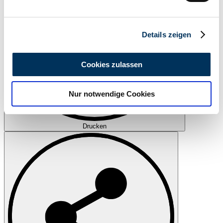
verarbeitet werden, und legen Sie Ihre Präferenzen im
Abschnitt Einzelheiten
fest.
Details zeigen
Wir verwenden Cookies, um Inhalte und Anzeigen zu
personalisieren, Funktionen für soziale Medien anbieten
Cookies zulassen
zu können und die Zugriffe auf unsere Website zu
analysieren. Außerdem geben wir Informationen zu Ihrer
Nur notwendige Cookies
Verwendung unserer Website an unsere Partner für
soziale Medien, Werbung und Analysen weiter. Unsere
Partner führen diese Informationen möglicherweise mit
Drucken
weiteren Daten zusammen, die Sie ihnen bereitgestellt
haben oder die sie im Rahmen Ihrer Nutzung der Dienste
gesammelt haben.
Datenschutzerklärung