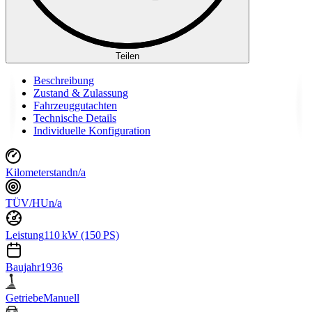
Teilen
Beschreibung
Zustand & Zulassung
Fahrzeuggutachten
Technische Details
Individuelle Konfiguration
Kilometerstand
n/a
TÜV/HU
n/a
Leistung
110 kW (150 PS)
Baujahr
1936
Getriebe
Manuell